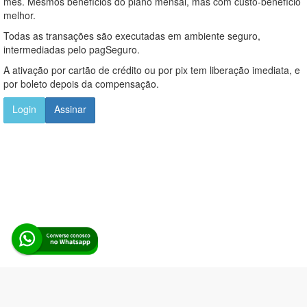
mês. Mesmos benefícios do plano mensal, mas com custo-benefício
melhor.
Todas as transações são executadas em ambiente seguro,
intermediadas pelo pagSeguro.
A ativação por cartão de crédito ou por pix tem liberação imediata, e
por boleto depois da compensação.
Login
Assinar
Alerta Licitação |
Política de privacidade
|
Quem somos
|
Para
desenvolvedores
|
API de Licitações
|
Cadastre-se