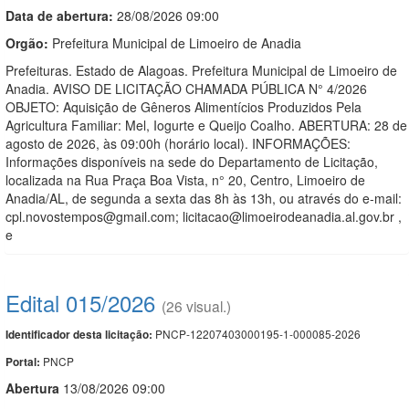
Data de abert
u
ra:
28/08/2026 09:00
Orgão:
Prefeitura Municipal de Limoeiro de Anadia
Prefeituras. Estado de Alagoas. Prefeitura Municipal de Limoeiro de
Anadia. AVISO DE LICITAÇÃO CHAMADA PÚBLICA N° 4/2026
OBJETO: Aquisição de Gêneros Alimentícios Produzidos Pela
Agricultura Familiar: Mel, Iogurte e Queijo Coalho. ABERTURA: 28 de
agosto de 2026, às 09:00h (horário local). INFORMAÇÕES:
Informações disponíveis na sede do Departamento de Licitação,
localizada na Rua Praça Boa Vista, n° 20, Centro, Limoeiro de
Anadia/AL, de segunda a sexta das 8h às 13h, ou através do e-mail:
cpl.novostempos@gmail.com; licitacao@limoeirodeanadia.al.gov.br ,
e
Edital 015/2026
(26 visual.)
PNCP-12207403000195-1-000085-2026
Identificador desta licitação:
PNCP
Portal:
Abert
u
ra
13/08/2026 09:00