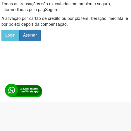
Todas as transações são executadas em ambiente seguro,
intermediadas pelo pagSeguro.
A ativação por cartão de crédito ou por pix tem liberação imediata, e
por boleto depois da compensação.
Login
Assinar
Alerta Licitação |
Política de privacidade
|
Quem somos
|
Para
desenvolvedores
|
API de Licitações
|
Cadastre-se
Rua dos Pinheiros, 136. SL 01. Maringá-PR. Email:
contato@alertalicitacao.com.br