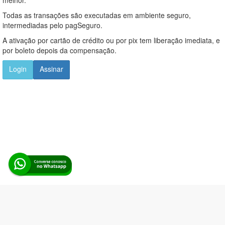
Todas as transações são executadas em ambiente seguro,
intermediadas pelo pagSeguro.
A ativação por cartão de crédito ou por pix tem liberação imediata, e
por boleto depois da compensação.
Login
Assinar
Alerta Licitação |
Política de privacidade
|
Quem somos
|
Para
desenvolvedores
|
API de Licitações
|
Cadastre-se
Rua dos Pinheiros, 136. SL 01. Maringá-PR. Email: