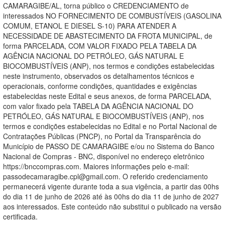
CAMARAGIBE/AL, torna público o CREDENCIAMENTO de
interessados NO FORNECIMENTO DE COMBUSTÍVEIS (GASOLINA
COMUM, ETANOL E DIESEL S-10) PARA ATENDER A
NECESSIDADE DE ABASTECIMENTO DA FROTA MUNICIPAL, de
forma PARCELADA, COM VALOR FIXADO PELA TABELA DA
AGÊNCIA NACIONAL DO PETRÓLEO, GÁS NATURAL E
BIOCOMBUSTÍVEIS (ANP), nos termos e condições estabelecidas
neste instrumento, observados os detalhamentos técnicos e
operacionais, conforme condições, quantidades e exigências
estabelecidas neste Edital e seus anexos, de forma PARCELADA,
com valor fixado pela TABELA DA AGÊNCIA NACIONAL DO
PETRÓLEO, GÁS NATURAL E BIOCOMBUSTÍVEIS (ANP), nos
termos e condições estabelecidas no Edital e no Portal Nacional de
Contratações Públicas (PNCP), no Portal da Transparência do
Município de PASSO DE CAMARAGIBE e/ou no Sistema do Banco
Nacional de Compras - BNC, disponível no endereço eletrônico
https://bnccompras.com. Maiores informações pelo e-mail:
passodecamaragibe.cpl@gmail.com. O referido credenciamento
permanecerá vigente durante toda a sua vigência, a partir das 00hs
do dia 11 de junho de 2026 até às 00hs do dia 11 de junho de 2027
aos interessados. Este conteúdo não substitui o publicado na versão
certificada.