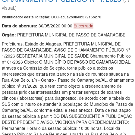
visual.)
DOU-ac3a2b9f60b37215b270
Identificador desta licitação:
Data de abert
u
ra:
30/05/2026 00:00
Encerrada
Orgão:
PREFEITURA MUNICIPAL DE PASSO DE CAMARAGIBE
Prefeituras. Estado de Alagoas. PREFEITURA MUNICIPAL DE
PASSO DE CAMARAGIBE. AVISO DE CHAMAMENTO PÚBLICO Nº
1/2026 SECRETARIA MUNICIPAL DE SAÚDE Chamamento Público
n° 01/2026 Objeto: O MUNICÍPIO DE PASSO DE CAMARAGIBE/AL,
através da Comissão de Seleção, torna público a todos os
interessados que estará realizando na sala de reuniões situada na
Rua Alba Belo, s/n - Centro - Passo de Camaragibe/AL, chamamento
público nº 01/2026, que tem como objeto a credenciamento de
pessoas jurídicas interessadas em prestar serviços de exames
clínicos (laboratoriais) para diagnóstico, de acordo com a tabela do
SUS com o intuito de atender à população do Município de Passo de
Camaragibe/AL, conforme edital e seus anexos. Data de realização
da sessão pública a partir: DO DIA SUBSEQUENTE À PUBLICAÇÃO
DESTE PRESENTE AVISO. VIGÊNCIA PARA CREDENCIAMENTO:
Permanente Horário da sessão pública: 10:00 horas. Local da
Sessão Pública: Sala de Reuniões, situada na Rua Alba Belo, s/n -