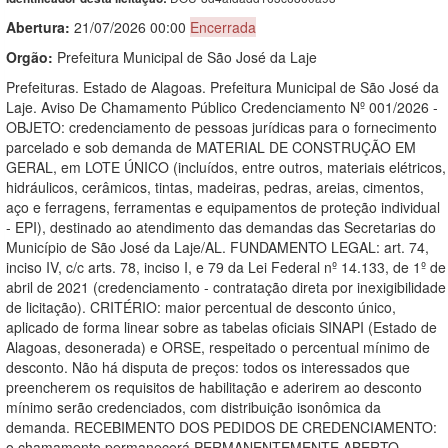
Abertura:
21/07/2026 00:00
Encerrada
Orgão:
Prefeitura Municipal de São José da Laje
Prefeituras. Estado de Alagoas. Prefeitura Municipal de São José da
Laje. Aviso De Chamamento Público Credenciamento Nº 001/2026 -
OBJETO: credenciamento de pessoas jurídicas para o fornecimento
parcelado e sob demanda de MATERIAL DE CONSTRUÇÃO EM
GERAL, em LOTE ÚNICO (incluídos, entre outros, materiais elétricos,
hidráulicos, cerâmicos, tintas, madeiras, pedras, areias, cimentos,
aço e ferragens, ferramentas e equipamentos de proteção individual
- EPI), destinado ao atendimento das demandas das Secretarias do
Município de São José da Laje/AL. FUNDAMENTO LEGAL: art. 74,
inciso IV, c/c arts. 78, inciso I, e 79 da Lei Federal nº 14.133, de 1º de
abril de 2021 (credenciamento - contratação direta por inexigibilidade
de licitação). CRITÉRIO: maior percentual de desconto único,
aplicado de forma linear sobre as tabelas oficiais SINAPI (Estado de
Alagoas, desonerada) e ORSE, respeitado o percentual mínimo de
desconto. Não há disputa de preços: todos os interessados que
preencherem os requisitos de habilitação e aderirem ao desconto
mínimo serão credenciados, com distribuição isonômica da
demanda. RECEBIMENTO DOS PEDIDOS DE CREDENCIAMENTO:
o chamamento permanecerá PERMANENTEMENTE ABERTO