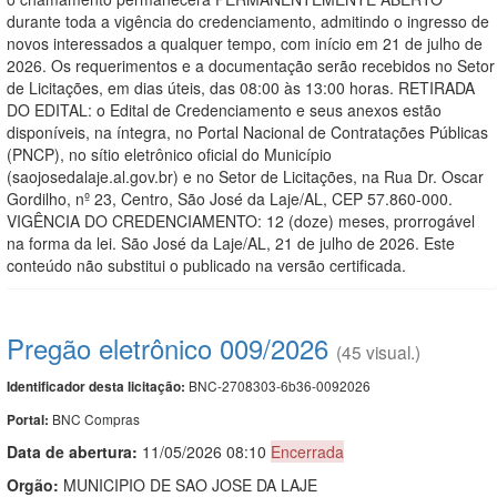
durante toda a vigência do credenciamento, admitindo o ingresso de
novos interessados a qualquer tempo, com início em 21 de julho de
2026. Os requerimentos e a documentação serão recebidos no Setor
de Licitações, em dias úteis, das 08:00 às 13:00 horas. RETIRADA
DO EDITAL: o Edital de Credenciamento e seus anexos estão
disponíveis, na íntegra, no Portal Nacional de Contratações Públicas
(PNCP), no sítio eletrônico oficial do Município
(saojosedalaje.al.gov.br) e no Setor de Licitações, na Rua Dr. Oscar
Gordilho, nº 23, Centro, São José da Laje/AL, CEP 57.860-000.
VIGÊNCIA DO CREDENCIAMENTO: 12 (doze) meses, prorrogável
na forma da lei. São José da Laje/AL, 21 de julho de 2026. Este
conteúdo não substitui o publicado na versão certificada.
Pregão eletrônico 009/2026
(45 visual.)
BNC-2708303-6b36-0092026
Identificador desta licitação:
BNC Compras
Portal:
Data de abert
u
ra:
11/05/2026 08:10
Encerrada
Orgão:
MUNICIPIO DE SAO JOSE DA LAJE