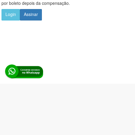
por boleto depois da compensação.
Login
Assinar
Alerta Licitação |
Política de privacidade
|
Quem somos
|
Para
desenvolvedores
|
API de Licitações
|
Cadastre-se
Rua dos Pinheiros, 136. SL 01. Maringá-PR. Email:
contato@alertalicitacao.com.br
Boina Azul Sistemas Ltda. CNPJ 33.839.112/0001-90 | WhatsApp
(44) 98832-0450