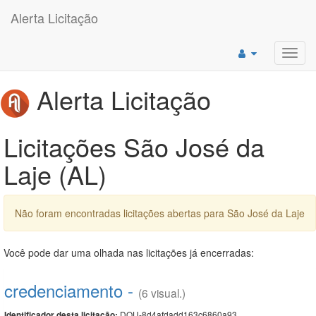
Alerta Licitação
Toggl
navig
Alerta Licitação
Licitações São José da
Laje (AL)
Não foram encontradas licitações abertas para São José da Laje
Você pode dar uma olhada nas licitações já encerradas:
credenciamento -
(6 visual.)
DOU-8d4afdadd163c6860a93
Identificador desta licitação: