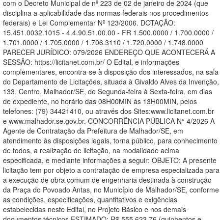
com o Decreto Municipal de nº 223 de 02 de janeiro de 2024 (que
disciplina a aplicabilidade das normas federais nos procedimentos
federais) e Lei Complementar Nº 123/2006. DOTAÇÃO:
15.451.0032.1015 - 4.4.90.51.00.00 - FR 1.500.0000 / 1.700.0000 /
1.701.0000 / 1.705.0000 / 1.706.3110 / 1.720.0000 / 1.748.0000
PARECER JURÍDICO: 079/2026 ENDEREÇO QUE ACONTECERÁ A
SESSÃO: https://licitanet.com.br/ O Edital, e informações
complementares, encontra-se à disposição dos interessados, na sala
do Departamento de Licitações, situada à Givaldo Alves da Invenção,
133, Centro, Malhador/SE, de Segunda-feira à Sexta-feira, em dias
de expediente, no horário das 08H00MIN às 13H00MIN, pelos
telefones: (79) 34421410, ou através dos Sites:www.licitanet.com.br
e www.malhador.se.gov.br. CONCORRÊNCIA PÚBLICA N° 4/2026 A
Agente de Contratação da Prefeitura de Malhador/SE, em
atendimento às disposições legais, torna público, para conhecimento
de todos, a realização de licitação, na modalidade acima
especificada, e mediante informações a seguir: OBJETO: A presente
licitação tem por objeto a contratação de empresa especializada para
a execução de obra comum de engenharia destinada à construção
da Praça do Povoado Antas, no Município de Malhador/SE, conforme
as condições, especificações, quantitativos e exigências
estabelecidas neste Edital, no Projeto Básico e nos demais
documentos técnicos ESTIMADO: R$ 555.623,76 (quinhentos e