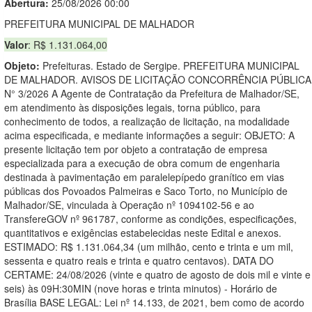
Abertura:
25/08/2026 00:00
PREFEITURA MUNICIPAL DE MALHADOR
Valor
: R$ 1.131.064,00
Objeto:
Prefeituras. Estado de Sergipe. PREFEITURA MUNICIPAL
DE MALHADOR. AVISOS DE LICITAÇÃO CONCORRÊNCIA PÚBLICA
N° 3/2026 A Agente de Contratação da Prefeitura de Malhador/SE,
em atendimento às disposições legais, torna público, para
conhecimento de todos, a realização de licitação, na modalidade
acima especificada, e mediante informações a seguir: OBJETO: A
presente licitação tem por objeto a contratação de empresa
especializada para a execução de obra comum de engenharia
destinada à pavimentação em paralelepípedo granítico em vias
públicas dos Povoados Palmeiras e Saco Torto, no Município de
Malhador/SE, vinculada à Operação nº 1094102-56 e ao
TransfereGOV nº 961787, conforme as condições, especificações,
quantitativos e exigências estabelecidas neste Edital e anexos.
ESTIMADO: R$ 1.131.064,34 (um milhão, cento e trinta e um mil,
sessenta e quatro reais e trinta e quatro centavos). DATA DO
CERTAME: 24/08/2026 (vinte e quatro de agosto de dois mil e vinte e
seis) às 09H:30MIN (nove horas e trinta minutos) - Horário de
Brasília BASE LEGAL: Lei nº 14.133, de 2021, bem como de acordo