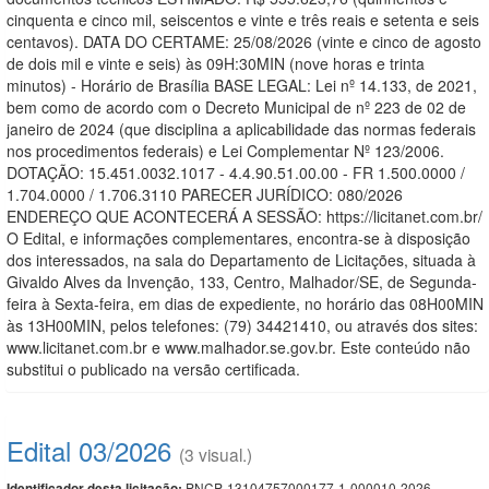
cinquenta e cinco mil, seiscentos e vinte e três reais e setenta e seis
centavos). DATA DO CERTAME: 25/08/2026 (vinte e cinco de agosto
de dois mil e vinte e seis) às 09H:30MIN (nove horas e trinta
minutos) - Horário de Brasília BASE LEGAL: Lei nº 14.133, de 2021,
bem como de acordo com o Decreto Municipal de nº 223 de 02 de
janeiro de 2024 (que disciplina a aplicabilidade das normas federais
nos procedimentos federais) e Lei Complementar Nº 123/2006.
DOTAÇÃO: 15.451.0032.1017 - 4.4.90.51.00.00 - FR 1.500.0000 /
1.704.0000 / 1.706.3110 PARECER JURÍDICO: 080/2026
ENDEREÇO QUE ACONTECERÁ A SESSÃO: https://licitanet.com.br/
O Edital, e informações complementares, encontra-se à disposição
dos interessados, na sala do Departamento de Licitações, situada à
Givaldo Alves da Invenção, 133, Centro, Malhador/SE, de Segunda-
feira à Sexta-feira, em dias de expediente, no horário das 08H00MIN
às 13H00MIN, pelos telefones: (79) 34421410, ou através dos sites:
www.licitanet.com.br e www.malhador.se.gov.br. Este conteúdo não
substitui o publicado na versão certificada.
Edital 03/2026
(3 visual.)
PNCP-13104757000177-1-000010-2026
Identificador desta licitação: