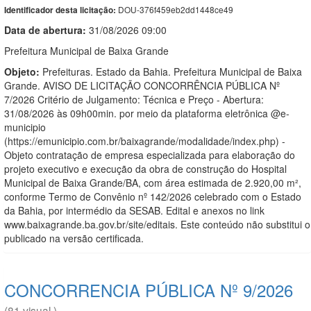
DOU-376f459eb2dd1448ce49
Identificador desta licitação:
Data de abert
u
ra:
31/08/2026 09:00
Prefeitura Municipal de Baixa Grande
Objeto:
Prefeituras. Estado da Bahia. Prefeitura Municipal de Baixa
Grande. AVISO DE LICITAÇÃO CONCORRÊNCIA PÚBLICA Nº
7/2026 Critério de Julgamento: Técnica e Preço - Abertura:
31/08/2026 às 09h00min. por meio da plataforma eletrônica @e-
municipio
(https://emunicipio.com.br/baixagrande/modalidade/index.php) -
Objeto contratação de empresa especializada para elaboração do
projeto executivo e execução da obra de construção do Hospital
Municipal de Baixa Grande/BA, com área estimada de 2.920,00 m²,
conforme Termo de Convênio nº 142/2026 celebrado com o Estado
da Bahia, por intermédio da SESAB. Edital e anexos no link
www.baixagrande.ba.gov.br/site/editais. Este conteúdo não substitui o
publicado na versão certificada.
CONCORRENCIA PÚBLICA Nº 9/2026
(81 visual.)