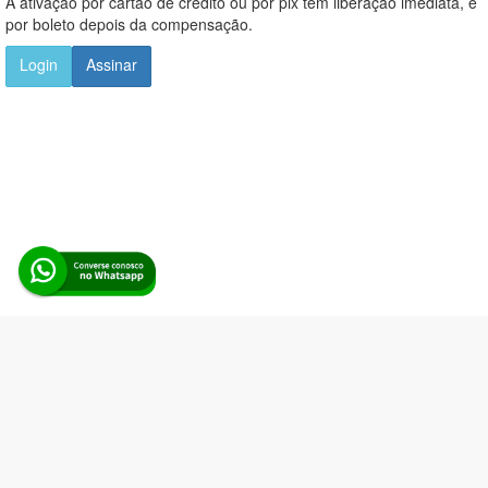
A ativação por cartão de crédito ou por pix tem liberação imediata, e
por boleto depois da compensação.
Login
Assinar
Alerta Licitação |
Política de privacidade
|
Quem somos
|
Para
desenvolvedores
|
API de Licitações
|
Cadastre-se
Rua dos Pinheiros, 136. SL 01. Maringá-PR. Email:
contato@alertalicitacao.com.br
Boina Azul Sistemas Ltda. CNPJ 33.839.112/0001-90 | WhatsApp
(44) 98832-0450