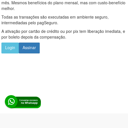
mês. Mesmos benefícios do plano mensal, mas com custo-benefício
melhor.
Todas as transações são executadas em ambiente seguro,
intermediadas pelo pagSeguro.
A ativação por cartão de crédito ou por pix tem liberação imediata, e
por boleto depois da compensação.
Login
Assinar
Alerta Licitação |
Política de privacidade
|
Quem somos
|
Para
desenvolvedores
|
API de Licitações
|
Cadastre-se