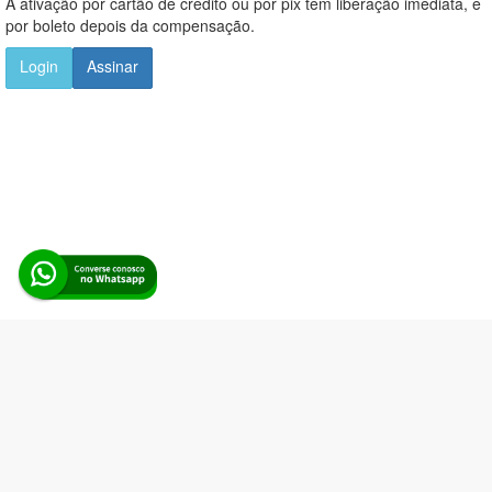
A ativação por cartão de crédito ou por pix tem liberação imediata, e
por boleto depois da compensação.
Login
Assinar
Alerta Licitação |
Política de privacidade
|
Quem somos
|
Para
desenvolvedores
|
API de Licitações
|
Cadastre-se
Rua dos Pinheiros, 136. SL 01. Maringá-PR. Email:
contato@alertalicitacao.com.br
Boina Azul Sistemas Ltda. CNPJ 33.839.112/0001-90 | WhatsApp
(44) 98832-0450