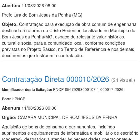
Abert
u
ra
11/08/2026 08:00
Prefeitura de Bom Jesus da Penha (MG)
Objeto:
Contratação para execução de obra comum de engenharia
destinada à reforma do Cristo Redentor, localizado no Município de
Bom Jesus da Penha/MG, espaço de relevante valor histórico,
cultural e social para a comunidade local, conforme condições
previstas no Projeto Básico, no Termo de Referência e nos demais
documentos que instruem a contratação.
Contratação Direta 000010/2026
(24 visual.)
PNCP-05679293000107-1-000017-2026
Identificador desta licitação:
PNCP
Portal:
Abert
u
ra
11/08/2026 09:00
Orgão:
CAMARA MUNICIPAL DE BOM JESUS DA PENHA
Aquisição de bens de consumo e permanentes, incluindo
suprimentos e equipamentos de informática e mobiliário de escritório
(cadeiras), destinados a atender às necessidades operacionais e