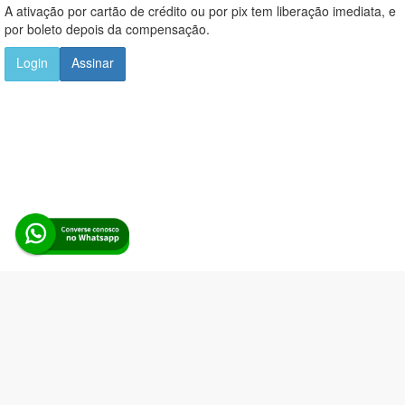
A ativação por cartão de crédito ou por pix tem liberação imediata, e
por boleto depois da compensação.
Login
Assinar
Alerta Licitação |
Política de privacidade
|
Quem somos
|
Para
desenvolvedores
|
API de Licitações
|
Cadastre-se
Rua dos Pinheiros, 136. SL 01. Maringá-PR. Email:
contato@alertalicitacao.com.br
Boina Azul Sistemas Ltda. CNPJ 33.839.112/0001-90 | WhatsApp
(44) 98832-0450