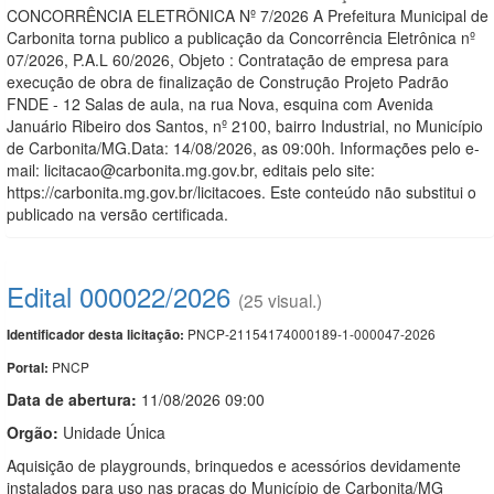
CONCORRÊNCIA ELETRÔNICA Nº 7/2026 A Prefeitura Municipal de
Carbonita torna publico a publicação da Concorrência Eletrônica nº
07/2026, P.A.L 60/2026, Objeto : Contratação de empresa para
execução de obra de finalização de Construção Projeto Padrão
FNDE - 12 Salas de aula, na rua Nova, esquina com Avenida
Januário Ribeiro dos Santos, nº 2100, bairro Industrial, no Município
de Carbonita/MG.Data: 14/08/2026, as 09:00h. Informações pelo e-
mail: licitacao@carbonita.mg.gov.br, editais pelo site:
https://carbonita.mg.gov.br/licitacoes. Este conteúdo não substitui o
publicado na versão certificada.
Edital 000022/2026
(25 visual.)
PNCP-21154174000189-1-000047-2026
Identificador desta licitação:
PNCP
Portal:
Data de abert
u
ra:
11/08/2026 09:00
Orgão:
Unidade Única
Aquisição de playgrounds, brinquedos e acessórios devidamente
instalados para uso nas praças do Município de Carbonita/MG