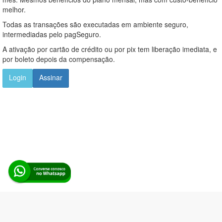
melhor.
Todas as transações são executadas em ambiente seguro,
intermediadas pelo pagSeguro.
A ativação por cartão de crédito ou por pix tem liberação imediata, e
por boleto depois da compensação.
Login
Assinar
Alerta Licitação |
Política de privacidade
|
Quem somos
|
Para
desenvolvedores
|
API de Licitações
|
Cadastre-se