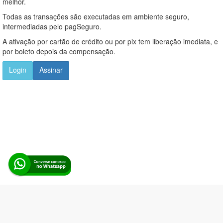
melhor.
Todas as transações são executadas em ambiente seguro,
intermediadas pelo pagSeguro.
A ativação por cartão de crédito ou por pix tem liberação imediata, e
por boleto depois da compensação.
Login
Assinar
Alerta Licitação |
Política de privacidade
|
Quem somos
|
Para
desenvolvedores
|
API de Licitações
|
Cadastre-se
Rua dos Pinheiros, 136. SL 01. Maringá-PR. Email: