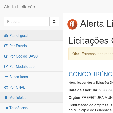
Alerta Licitação
Alerta L
Painel geral
Licitaçõe
Por Estado
Obs:
Estamos mostrando 
Por Código UASG
Por Modalidade
CONCORRÊNCIA
Busca Itens
DO
Identificador desta licitação:
Por CNAE
Data de abert
u
ra:
25/08/2
Orgão:
PREFEITURA MUNI
Municípios
Contratação de empresa (s)
Tendências
do Município de Guanhães/