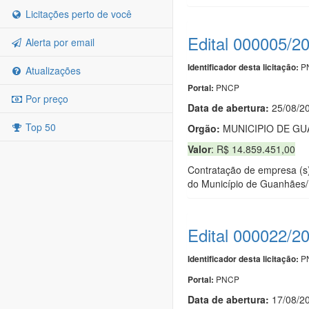
Licitações perto de você
Edital 000005/2
Alerta por email
PN
Identificador desta licitação:
Atualizações
PNCP
Portal:
Por preço
Data de abert
u
ra:
25/08/2
Top 50
Orgão:
MUNICIPIO DE G
Valor
: R$ 14.859.451,00
Contratação de empresa (s)
do Município de Guanhães/
Edital 000022/2
PN
Identificador desta licitação:
PNCP
Portal:
Data de abert
u
ra:
17/08/2