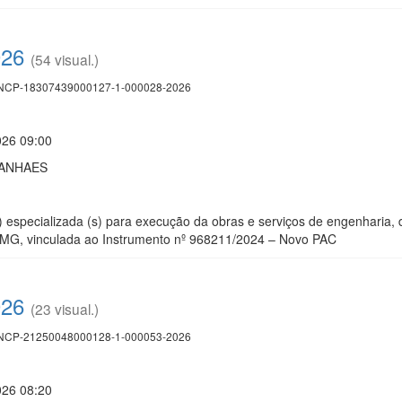
026
(54 visual.)
CP-18307439000127-1-000028-2026
026 09:00
UANHAES
 especializada (s) para execução da obras e serviços de engenharia,
MG, vinculada ao Instrumento nº 968211/2024 – Novo PAC
026
(23 visual.)
CP-21250048000128-1-000053-2026
026 08:20