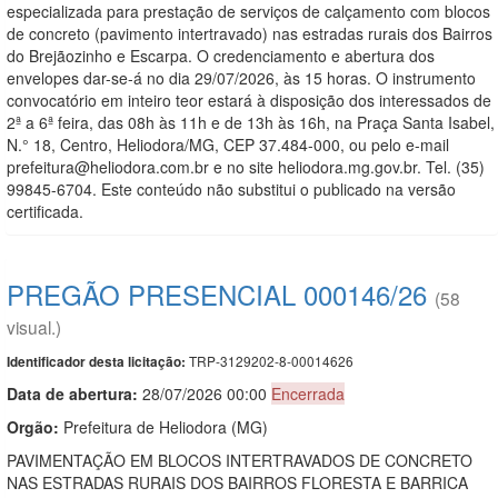
especializada para prestação de serviços de calçamento com blocos
de concreto (pavimento intertravado) nas estradas rurais dos Bairros
do Brejãozinho e Escarpa. O credenciamento e abertura dos
envelopes dar-se-á no dia 29/07/2026, às 15 horas. O instrumento
convocatório em inteiro teor estará à disposição dos interessados de
2ª a 6ª feira, das 08h às 11h e de 13h às 16h, na Praça Santa Isabel,
N.° 18, Centro, Heliodora/MG, CEP 37.484-000, ou pelo e-mail
prefeitura@heliodora.com.br e no site heliodora.mg.gov.br. Tel. (35)
99845-6704. Este conteúdo não substitui o publicado na versão
certificada.
PREGÃO PRESENCIAL 000146/26
(58
visual.)
TRP-3129202-8-00014626
Identificador desta licitação:
Data de abert
u
ra:
28/07/2026 00:00
Encerrada
Orgão:
Prefeitura de Heliodora (MG)
PAVIMENTAÇÃO EM BLOCOS INTERTRAVADOS DE CONCRETO
NAS ESTRADAS RURAIS DOS BAIRROS FLORESTA E BARRICA