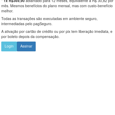
*
1x R$369,90
adiantado para 12 meses, equivalente a R$ 30,82 por
mês. Mesmos benefícios do plano mensal, mas com custo-benefício
melhor.
Todas as transações são executadas em ambiente seguro,
intermediadas pelo pagSeguro.
A ativação por cartão de crédito ou por pix tem liberação imediata, e
por boleto depois da compensação.
Login
Assinar