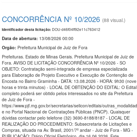
CONCORRÊNCIA Nº 10/2026
(88 visual.)
DOU-d46f04ff92e11c763412
Identificador desta licitação:
Data de abert
u
ra:
13/08/2026 00:00
Orgão:
Prefeitura Municipal de Juiz de Fora
Prefeituras. Estado de Minas Gerais. Prefeitura Municipal de Juiz de
Fora. AVISO DE LICITAÇÃO CONCORRÊNCIA Nº 10/2026 - SO
OBJETO: Contratação semi-integrada de empresa especializada
para Elaboração de Projeto Executivo e Execução de Contenção de
Encosta no Bairro Graminha - DATA: 13.08.2026 - HORA: 9h30 (nove
horas e trinta minutos) - LOCAL DE OBTENÇÃO DO EDITAL: O Edital
completo poderá ser obtido pelos interessados no site da Prefeitura
de Juiz de Fora -
https://www.pjf.mg.gov.br/secretarias/selicon/editais/outras_modalid
e no Portal Nacional de Contratações Públicas (PNCP). Quaisquer
dúvidas contactar pelo telefone (32) 3690-8188/8187 - LOCAL DE
REALIZAÇÃO DO PROCEDIMENTO: Subsecretaria de Licitações e
Compras, situada na Av. Brasil, 2001/7º andar - Juiz de Fora - MG -
PUBLICAÇÃO: Diário Oficial Eletrônico, dia 16.06.2026. Este