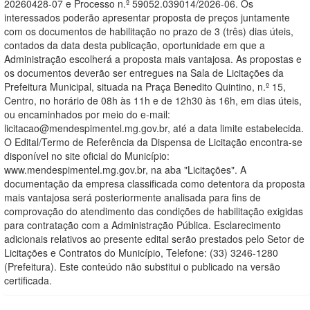
20260428-07 e Processo n.º 59052.039014/2026-06. Os
interessados poderão apresentar proposta de preços juntamente
com os documentos de habilitação no prazo de 3 (três) dias úteis,
contados da data desta publicação, oportunidade em que a
Administração escolherá a proposta mais vantajosa. As propostas e
os documentos deverão ser entregues na Sala de Licitações da
Prefeitura Municipal, situada na Praça Benedito Quintino, n.º 15,
Centro, no horário de 08h às 11h e de 12h30 às 16h, em dias úteis,
ou encaminhados por meio do e-mail:
licitacao@mendespimentel.mg.gov.br, até a data limite estabelecida.
O Edital/Termo de Referência da Dispensa de Licitação encontra-se
disponível no site oficial do Município:
www.mendespimentel.mg.gov.br, na aba "Licitações". A
documentação da empresa classificada como detentora da proposta
mais vantajosa será posteriormente analisada para fins de
comprovação do atendimento das condições de habilitação exigidas
para contratação com a Administração Pública. Esclarecimento
adicionais relativos ao presente edital serão prestados pelo Setor de
Licitações e Contratos do Município, Telefone: (33) 3246-1280
(Prefeitura). Este conteúdo não substitui o publicado na versão
certificada.