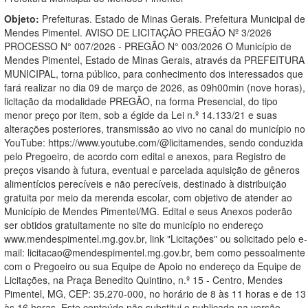
Objeto:
Prefeituras. Estado de Minas Gerais. Prefeitura Municipal de
Mendes Pimentel. AVISO DE LICITAÇÃO PREGÃO Nº 3/2026
PROCESSO N° 007/2026 - PREGÃO N° 003/2026 O Município de
Mendes Pimentel, Estado de Minas Gerais, através da PREFEITURA
MUNICIPAL, torna público, para conhecimento dos interessados que
fará realizar no dia 09 de março de 2026, as 09h00min (nove horas),
licitação da modalidade PREGÃO, na forma Presencial, do tipo
menor preço por item, sob a égide da Lei n.º 14.133/21 e suas
alterações posteriores, transmissão ao vivo no canal do município no
YouTube: https://www.youtube.com/@licitamendes, sendo conduzida
pelo Pregoeiro, de acordo com edital e anexos, para Registro de
preços visando à futura, eventual e parcelada aquisição de gêneros
alimentícios perecíveis e não perecíveis, destinado à distribuição
gratuita por meio da merenda escolar, com objetivo de atender ao
Município de Mendes Pimentel/MG. Edital e seus Anexos poderão
ser obtidos gratuitamente no site do município no endereço
www.mendespimentel.mg.gov.br, link "Licitações" ou solicitado pelo e-
mail: licitacao@mendespimentel.mg.gov.br, bem como pessoalmente
com o Pregoeiro ou sua Equipe de Apoio no endereço da Equipe de
Licitações, na Praça Benedito Quintino, n.º 15 - Centro, Mendes
Pimentel, MG, CEP: 35.270-000, no horário de 8 às 11 horas e de 13
às 16 horas. Este conteúdo não substitui o publicado na versão