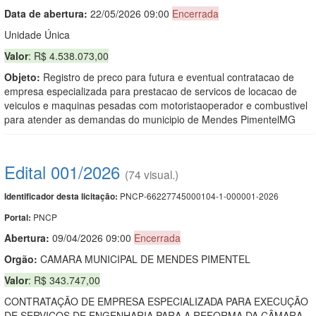
Data de abert
u
ra:
22/05/2026 09:00
Encerrada
Unidade Única
Valor
: R$ 4.538.073,00
Objeto:
Registro de preco para futura e eventual contratacao de
empresa especializada para prestacao de servicos de locacao de
veiculos e maquinas pesadas com motoristaoperador e combustivel
para atender as demandas do municipio de Mendes PimentelMG
Edital 001/2026
(74 visual.)
PNCP-66227745000104-1-000001-2026
Identificador desta licitação:
PNCP
Portal:
Abertura:
09/04/2026 09:00
Encerrada
Orgão:
CAMARA MUNICIPAL DE MENDES PIMENTEL
Valor
: R$ 343.747,00
CONTRATAÇÃO DE EMPRESA ESPECIALIZADA PARA EXECUÇÃO
DE SERVIÇOS DE ENGENHARIA PARA A REFORMA DA CÂMARA