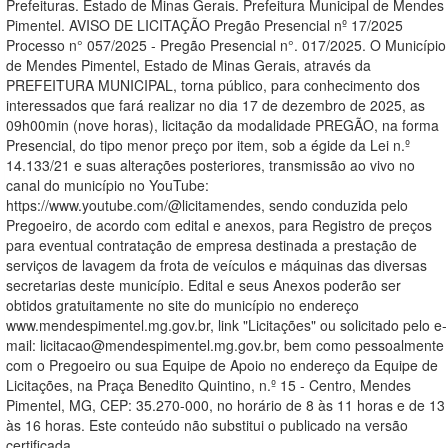
Prefeituras. Estado de Minas Gerais. Prefeitura Municipal de Mendes
Pimentel. AVISO DE LICITAÇÃO Pregão Presencial nº 17/2025
Processo n° 057/2025 - Pregão Presencial n°. 017/2025. O Município
de Mendes Pimentel, Estado de Minas Gerais, através da
PREFEITURA MUNICIPAL, torna público, para conhecimento dos
interessados que fará realizar no dia 17 de dezembro de 2025, as
09h00min (nove horas), licitação da modalidade PREGÃO, na forma
Presencial, do tipo menor preço por item, sob a égide da Lei n.º
14.133/21 e suas alterações posteriores, transmissão ao vivo no
canal do município no YouTube:
https://www.youtube.com/@licitamendes, sendo conduzida pelo
Pregoeiro, de acordo com edital e anexos, para Registro de preços
para eventual contratação de empresa destinada a prestação de
serviços de lavagem da frota de veículos e máquinas das diversas
secretarias deste município. Edital e seus Anexos poderão ser
obtidos gratuitamente no site do município no endereço
www.mendespimentel.mg.gov.br, link "Licitações" ou solicitado pelo e-
mail: licitacao@mendespimentel.mg.gov.br, bem como pessoalmente
com o Pregoeiro ou sua Equipe de Apoio no endereço da Equipe de
Licitações, na Praça Benedito Quintino, n.º 15 - Centro, Mendes
Pimentel, MG, CEP: 35.270-000, no horário de 8 às 11 horas e de 13
às 16 horas. Este conteúdo não substitui o publicado na versão
certificada.