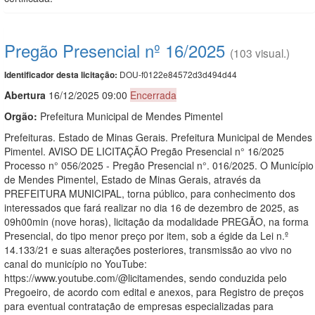
Pregão Presencial nº 16/2025
(103 visual.)
DOU-f0122e84572d3d494d44
Identificador desta licitação:
Abert
u
ra
16/12/2025 09:00
Encerrada
Orgão:
Prefeitura Municipal de Mendes Pimentel
Prefeituras. Estado de Minas Gerais. Prefeitura Municipal de Mendes
Pimentel. AVISO DE LICITAÇÃO Pregão Presencial n° 16/2025
Processo n° 056/2025 - Pregão Presencial n°. 016/2025. O Município
de Mendes Pimentel, Estado de Minas Gerais, através da
PREFEITURA MUNICIPAL, torna público, para conhecimento dos
interessados que fará realizar no dia 16 de dezembro de 2025, as
09h00min (nove horas), licitação da modalidade PREGÃO, na forma
Presencial, do tipo menor preço por item, sob a égide da Lei n.º
14.133/21 e suas alterações posteriores, transmissão ao vivo no
canal do município no YouTube:
https://www.youtube.com/@licitamendes, sendo conduzida pelo
Pregoeiro, de acordo com edital e anexos, para Registro de preços
para eventual contratação de empresas especializadas para