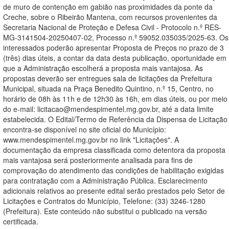
de muro de contenção em gabião nas proximidades da ponte da
Creche, sobre o Ribeirão Mantena, com recursos provenientes da
Secretaria Nacional de Proteção e Defesa Civil - Protocolo n.º RES-
MG-3141504-20250407-02, Processo n.º 59052.035035/2025-63. Os
interessados poderão apresentar Proposta de Preços no prazo de 3
(três) dias úteis, a contar da data desta publicação, oportunidade em
que a Administração escolherá a proposta mais vantajosa. As
propostas deverão ser entregues sala de licitações da Prefeitura
Municipal, situada na Praça Benedito Quintino, n.º 15, Centro, no
horário de 08h às 11h e de 12h30 às 16h, em dias úteis, ou por meio
do e-mail: licitacao@mendespimentel.mg.gov.br, até a data limite
estabelecida. O Edital/Termo de Referência da Dispensa de Licitação
encontra-se disponível no site oficial do Município:
www.mendespimentel.mg.gov.br no link "Licitações". A
documentação da empresa classificada como detentora da proposta
mais vantajosa será posteriormente analisada para fins de
comprovação do atendimento das condições de habilitação exigidas
para contratação com a Administração Pública. Esclarecimento
adicionais relativos ao presente edital serão prestados pelo Setor de
Licitações e Contratos do Município, Telefone: (33) 3246-1280
(Prefeitura). Este conteúdo não substitui o publicado na versão
certificada.