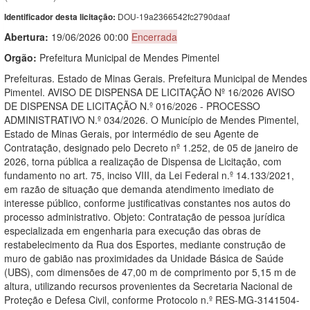
DOU-19a2366542fc2790daaf
Identificador desta licitação:
Abertura:
19/06/2026 00:00
Encerrada
Orgão:
Prefeitura Municipal de Mendes Pimentel
Prefeituras. Estado de Minas Gerais. Prefeitura Municipal de Mendes
Pimentel. AVISO DE DISPENSA DE LICITAÇÃO Nº 16/2026 AVISO
DE DISPENSA DE LICITAÇÃO N.º 016/2026 - PROCESSO
ADMINISTRATIVO N.º 034/2026. O Município de Mendes Pimentel,
Estado de Minas Gerais, por intermédio de seu Agente de
Contratação, designado pelo Decreto nº 1.252, de 05 de janeiro de
2026, torna pública a realização de Dispensa de Licitação, com
fundamento no art. 75, inciso VIII, da Lei Federal n.º 14.133/2021,
em razão de situação que demanda atendimento imediato de
interesse público, conforme justificativas constantes nos autos do
processo administrativo. Objeto: Contratação de pessoa jurídica
especializada em engenharia para execução das obras de
restabelecimento da Rua dos Esportes, mediante construção de
muro de gabião nas proximidades da Unidade Básica de Saúde
(UBS), com dimensões de 47,00 m de comprimento por 5,15 m de
altura, utilizando recursos provenientes da Secretaria Nacional de
Proteção e Defesa Civil, conforme Protocolo n.º RES-MG-3141504-