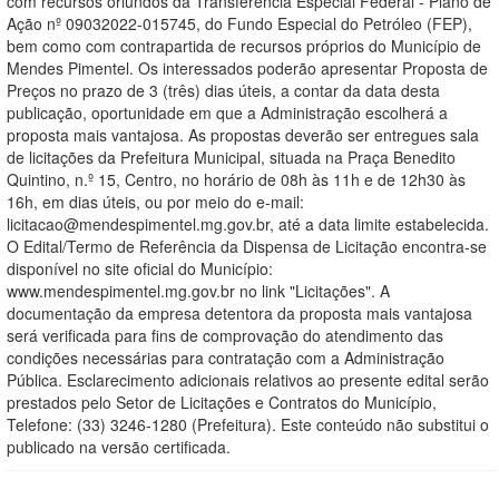
com recursos oriundos da Transferência Especial Federal - Plano de
Ação nº 09032022-015745, do Fundo Especial do Petróleo (FEP),
bem como com contrapartida de recursos próprios do Município de
Mendes Pimentel. Os interessados poderão apresentar Proposta de
Preços no prazo de 3 (três) dias úteis, a contar da data desta
publicação, oportunidade em que a Administração escolherá a
proposta mais vantajosa. As propostas deverão ser entregues sala
de licitações da Prefeitura Municipal, situada na Praça Benedito
Quintino, n.º 15, Centro, no horário de 08h às 11h e de 12h30 às
16h, em dias úteis, ou por meio do e-mail:
licitacao@mendespimentel.mg.gov.br, até a data limite estabelecida.
O Edital/Termo de Referência da Dispensa de Licitação encontra-se
disponível no site oficial do Município:
www.mendespimentel.mg.gov.br no link "Licitações". A
documentação da empresa detentora da proposta mais vantajosa
será verificada para fins de comprovação do atendimento das
condições necessárias para contratação com a Administração
Pública. Esclarecimento adicionais relativos ao presente edital serão
prestados pelo Setor de Licitações e Contratos do Município,
Telefone: (33) 3246-1280 (Prefeitura). Este conteúdo não substitui o
publicado na versão certificada.