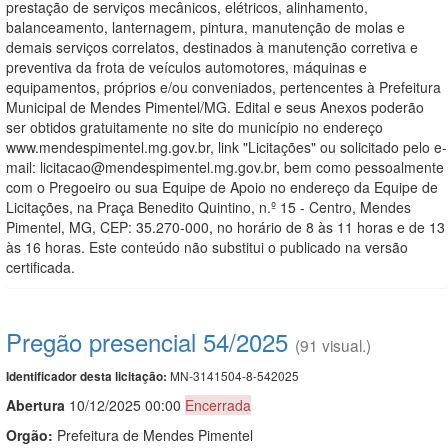
prestação de serviços mecânicos, elétricos, alinhamento,
balanceamento, lanternagem, pintura, manutenção de molas e
demais serviços correlatos, destinados à manutenção corretiva e
preventiva da frota de veículos automotores, máquinas e
equipamentos, próprios e/ou conveniados, pertencentes à Prefeitura
Municipal de Mendes Pimentel/MG. Edital e seus Anexos poderão
ser obtidos gratuitamente no site do município no endereço
www.mendespimentel.mg.gov.br, link "Licitações" ou solicitado pelo e-
mail: licitacao@mendespimentel.mg.gov.br, bem como pessoalmente
com o Pregoeiro ou sua Equipe de Apoio no endereço da Equipe de
Licitações, na Praça Benedito Quintino, n.º 15 - Centro, Mendes
Pimentel, MG, CEP: 35.270-000, no horário de 8 às 11 horas e de 13
às 16 horas. Este conteúdo não substitui o publicado na versão
certificada.
Pregão presencial 54/2025
(91 visual.)
MN-3141504-8-542025
Identificador desta licitação:
Abert
u
ra
10/12/2025 00:00
Encerrada
Orgão:
Prefeitura de Mendes Pimentel