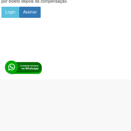
por boleto depois da compensação.
Login
Assinar
Alerta Licitação |
Política de privacidade
|
Quem somos
|
Para
desenvolvedores
|
API de Licitações
|
Cadastre-se
Rua dos Pinheiros, 136. SL 01. Maringá-PR. Email:
contato@alertalicitacao.com.br
Boina Azul Sistemas Ltda. CNPJ 33.839.112/0001-90 | WhatsApp
(44) 98832-0450