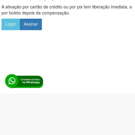
A ativação por cartão de crédito ou por pix tem liberação imediata, e
por boleto depois da compensação.
Login
Assinar
Alerta Licitação |
Política de privacidade
|
Quem somos
|
Para
desenvolvedores
|
API de Licitações
|
Cadastre-se
Rua dos Pinheiros, 136. SL 01. Maringá-PR. Email:
contato@alertalicitacao.com.br
Boina Azul Sistemas Ltda. CNPJ 33.839.112/0001-90 | WhatsApp