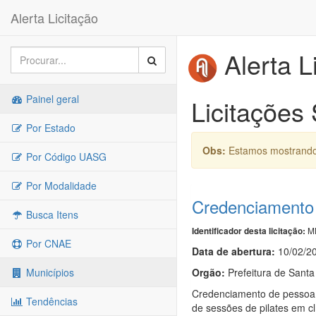
Alerta Licitação
Alerta L
Painel geral
Licitações 
Por Estado
Obs:
Estamos mostrando 
Por Código UASG
Por Modalidade
Credenciamento
Busca Itens
MN
Identificador desta licitação:
Por CNAE
Data de abert
u
ra:
10/02/2
Orgão:
Prefeitura de Santa 
Municípios
Credenciamento de pessoa j
Tendências
de sessões de pilates em cl