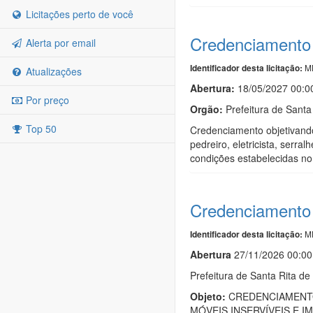
Licitações perto de você
Credenciamento
Alerta por email
MN
Identificador desta licitação:
Atualizações
Abertura:
18/05/2027 00:0
Por preço
Orgão:
Prefeitura de Santa 
Top 50
Credenciamento objetivando 
pedreiro, eletricista, serr
condições estabelecidas no
Credenciamento
MN
Identificador desta licitação:
Abert
u
ra
27/11/2026 00:00
Prefeitura de Santa Rita de 
Objeto:
CREDENCIAMENTO
MÓVEIS INSERVÍVEIS E IM