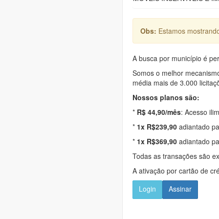
Obs:
Estamos mostrando 
A busca por município é per
Somos o melhor mecanismo d
média mais de 3.000 licitaç
Nossos planos são:
*
R$ 44,90/mês
: Acesso ili
*
1x R$239,90
adiantado pa
*
1x R$369,90
adiantado pa
Todas as transações são e
A ativação por cartão de cr
Login
Assinar