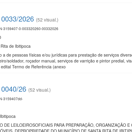
 0033/2026
(52 visual.)
-3159407-0-003320260-00332026
0
Rita de Ibitipoca
a de pessoas físicas e/ou jurídicas para prestação de serviços diverso
alheiro/soldador, roçador manual, serviços de varrição e pintor predial
 edital Termo de Referência (anexo
 0040/26
(52 visual.)
-3159407dd-
Ibitipoca
 DE LEILOEIROSOFICIAIS PARA PREPARAÇÃO, ORGANIZAÇÃO E 
ÓVEIS, DEPROPRIEDADE DO MUNICÍPIO DE SANTA RITA DE IBITIPOCA,