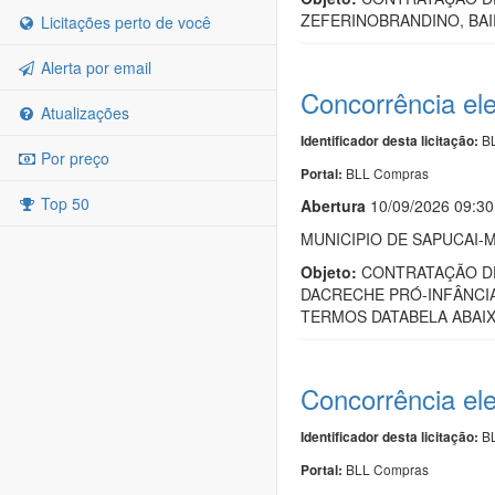
ZEFERINOBRANDINO, BA
Licitações perto de você
Alerta por email
Concorrência el
Atualizações
BL
Identificador desta licitação:
Por preço
BLL Compras
Portal:
Top 50
Abert
u
ra
10/09/2026 09:30
MUNICIPIO DE SAPUCAI-M
Objeto:
CONTRATAÇÃO DE
DACRECHE PRÓ-INFÂNCIA
TERMOS DATABELA ABAI
Concorrência el
BL
Identificador desta licitação:
BLL Compras
Portal: