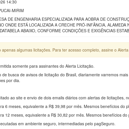
026 14:30
PUCAI-MIRIM
SA DE ENGENHARIA ESPECIALIZADA PARA AOBRA DE CONSTRUÇ
ONDE ESTÁ LOCALIZADA A CRECHE PRÓ-INFÂNCIA, ALAMEDA N
 DATABELA ABAIXO, CONFORME CONDIÇÕES E EXIGÊNCIAS ESTA
apenas algumas licitações. Para ter acesso completo, assine o Alerta 
mitida somente para assinantes do Alerta Licitação.
e busca de avisos de licitação do Brasil, diariamente varremos mais
ões por dia.
mitado ao site e envio de dois emails diários com alertas de licitações, n
ra 6 meses, equivalente a R$ 39,98 por mês. Mesmos benefícios do p
ra 12 meses, equivalente a R$ 30,82 por mês. Mesmos benefícios do 
xecutadas em ambiente seguro, intermediadas pelo pagSeguro.