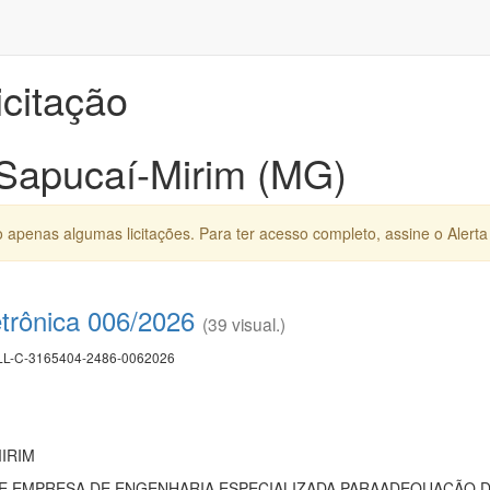
icitação
 Sapucaí-Mirim (MG)
apenas algumas licitações. Para ter acesso completo, assine o Alerta 
etrônica 006/2026
(39 visual.)
L-C-3165404-2486-0062026
IRIM
 EMPRESA DE ENGENHARIA ESPECIALIZADA PARAADEQUAÇÃO D