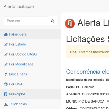
Alerta Licitação
Alerta L
Painel geral
Licitações
Por Estado
Obs:
Estamos mostrando 
Por Código UASG
Por Modalidade
Concorrência el
Busca Itens
BL
Identificador desta licitação:
Por CNAE
BLL Compras
Portal:
Abert
u
ra
19/08/2026 09:30
Municípios
MUNICIPIO DE SAPUCAI-M
Tendências
Objeto:
CONTRATAÇÃO DE