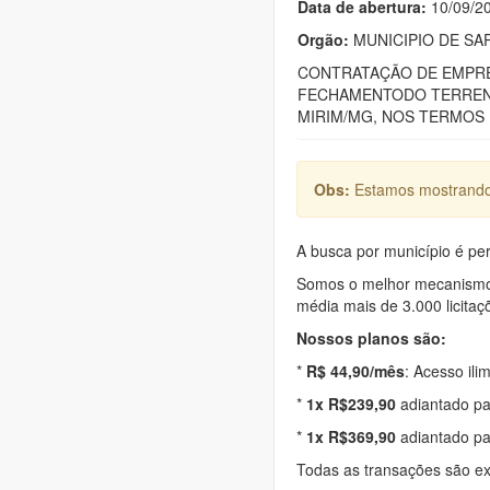
Data de abert
u
ra:
10/09/2
Orgão:
MUNICIPIO DE SA
CONTRATAÇÃO DE EMPRE
FECHAMENTODO TERRENO 
MIRIM/MG, NOS TERMOS
Obs:
Estamos mostrando 
A busca por município é per
Somos o melhor mecanismo d
média mais de 3.000 licitaç
Nossos planos são:
*
R$ 44,90/mês
: Acesso ili
*
1x R$239,90
adiantado pa
*
1x R$369,90
adiantado pa
Todas as transações são e