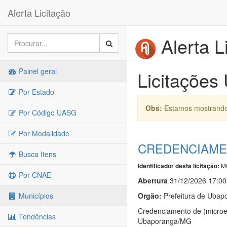
Alerta Licitação
Alerta L
Painel geral
Licitações
Por Estado
Obs:
Estamos mostrando 
Por Código UASG
Por Modalidade
CREDENCIAMEN
Busca Itens
MG
Identificador desta licitação:
Por CNAE
Abert
u
ra
31/12/2026 17:00
Orgão:
Prefeitura de Ubap
Municípios
Credenciamento de (microem
Tendências
Ubaporanga/MG