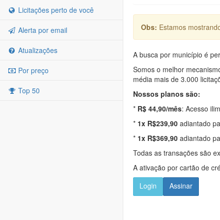
Licitações perto de você
Obs:
Estamos mostrando 
Alerta por email
Atualizações
A busca por município é per
Somos o melhor mecanismo d
Por preço
média mais de 3.000 licitaç
Top 50
Nossos planos são:
*
R$ 44,90/mês
: Acesso ili
*
1x R$239,90
adiantado pa
*
1x R$369,90
adiantado pa
Todas as transações são e
A ativação por cartão de cr
Login
Assinar