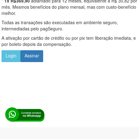
*
1x R$369,90
adiantado para 12 meses, equivalente a R$ 30,82 por
mês. Mesmos benefícios do plano mensal, mas com custo-benefício
melhor.
Todas as transações são executadas em ambiente seguro,
intermediadas pelo pagSeguro.
A ativação por cartão de crédito ou por pix tem liberação imediata, e
por boleto depois da compensação.
Login
Assinar
Alerta Licitação |
Política de privacidade
|
Quem somos
|
Para