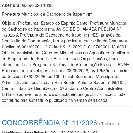
Abert
u
ra
08/09/2026 13:00
Prefeitura Municipal de Cachoeiro de Itapemirim
Objeto:
Prefeituras. Estado do Espírito Santo. Prefeitura Municipal
de Cachoeiro de Itapemirim. AVISO DE CHAMADA PÚBLICA Nº
1/2026 A Prefeitura de Cachoeiro de Itapemirim/ES, através da
Comissão de Contratação, torna pública a realização da Chamada
Pública nº 001/2026 - ID CidadES n°: 2026.016E0700001.18.0001 -
Objeto: Aquisição de Gêneros Alimentícios da Agricultura Familiar e
do Empreendedor Familiar Rural ou suas Organizações, para
atendimento ao Programa Nacional de Alimentação Escolar - PNAE.
Protocolo dos envelopes até o dia 08/09/2026, às 12h30min. Início
da Sessão: 08/09/2026, às 13h. Local: Secretaria Municipal de
Administração, localizada à Rua Brahim Antônio Seder, nº 96/102,
Centro - Sala de Reuniões, no 5º andar do Centro Administrativo.
Edital disponível no site: www. cachoeiro.es.gov.br /licitacao.. Este
conteúdo não substitui o publicado na versão certificada.
CONCORRÊNCIA Nº 11/2026
(3 visual.)
DOU-c79a59f4fc0ce7d5bb33
Identificador desta licitação: