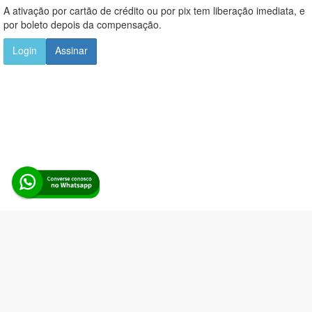
A ativação por cartão de crédito ou por pix tem liberação imediata, e
por boleto depois da compensação.
Login
Assinar
Alerta Licitação |
Política de privacidade
|
Quem somos
|
Para
desenvolvedores
|
API de Licitações
|
Cadastre-se
Rua dos Pinheiros, 136. SL 01. Maringá-PR. Email:
contato@alertalicitacao.com.br
Boina Azul Sistemas Ltda. CNPJ 33.839.112/0001-90 | WhatsApp