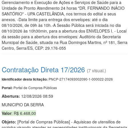
Gerenciamento e Execução de Ações e Serviços de Saúde para a
Unidade de Pronto Atendimento 24 horas "DR. FERNANDO INÁCIO
SANTÓRIO" - UPA CASTELÂNDIA, nos termos do edital e seus
anexos. -Data limite para entrega dos envelopes: até o dia
08/10/2026, de 09h às 10h.-A Sessão Pública será iniciada no dia
08/10/2026 às 10h30min, para a abertura dos ENVELOPES I. - Local
da sessão para a abertura dos envelopes: Auditório da Secretaria
Municipal de Saúde, situada na Rua Domingos Martins, nº 181, Serra
Centro, Serra/ES, CEP: 29.176-055
Contratação Direta 17/2026
(7 visual.)
PNCP-27174093002090-1-000022-2026
Identificador desta licitação:
Portal de Compras Públicas
Portal:
Abertura:
12/08/2026 08:59
MUNICIPIO DA SERRA
Valor
: R$ 6.468,00
Objeto:
[Portal de Compras Públicas] - Aquisicao de utensilios de
cozinha visando atender as necessidades institucionais da Secretaria