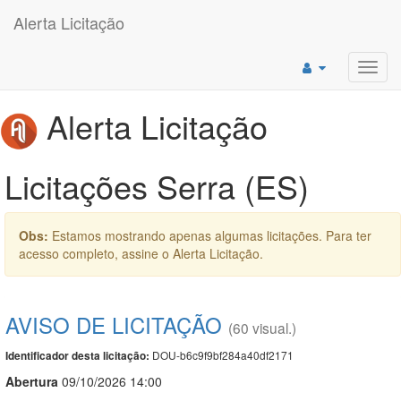
Alerta Licitação
Toggl
navig
Alerta Licitação
Licitações Serra (ES)
Obs:
Estamos mostrando apenas algumas licitações. Para ter
acesso completo, assine o Alerta Licitação.
AVISO DE LICITAÇÃO
(60 visual.)
DOU-b6c9f9bf284a40df2171
Identificador desta licitação:
Abert
u
ra
09/10/2026 14:00