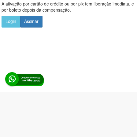
A ativação por cartão de crédito ou por pix tem liberação imediata, e
por boleto depois da compensação.
Login
Assinar
Alerta Licitação |
Política de privacidade
|
Quem somos
|
Para
desenvolvedores
|
API de Licitações
|
Cadastre-se
Rua dos Pinheiros, 136. SL 01. Maringá-PR. Email:
contato@alertalicitacao.com.br
Boina Azul Sistemas Ltda. CNPJ 33.839.112/0001-90 | WhatsApp
(44) 98832-0450