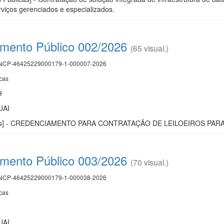
viços gerenciados e especializados.
mento Público 002/2026
(65 visual.)
CP-46425229000179-1-000007-2026
cas
9
UAI
licas] - CREDENCIAMENTO PARA CONTRATAÇÃO DE LEILOEIROS PAR
mento Público 003/2026
(70 visual.)
CP-46425229000179-1-000038-2026
cas
UAI