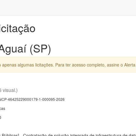
icitação
 Aguaí (SP)
apenas algumas licitações. Para ter acesso completo, assine o Alerta 
6 visual.)
CP-46425229000179-1-000095-2026
cas
0
 Públicas] - Contratação de solução integrada de infraestrutura de d