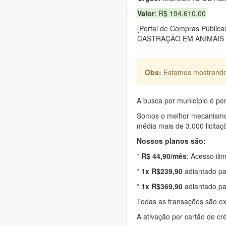
Valor
: R$ 194.610,00
[Portal de Compras Púb
CASTRAÇÃO EM ANIMAIS
Obs:
Estamos mostrando 
A busca por município é per
Somos o melhor mecanismo d
média mais de 3.000 licitaç
Nossos planos são:
*
R$ 44,90/mês
: Acesso ili
*
1x R$239,90
adiantado pa
*
1x R$369,90
adiantado pa
Todas as transações são e
A ativação por cartão de cr