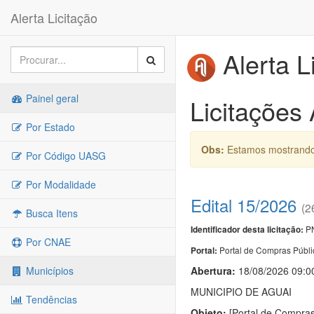
Alerta Licitação
Alerta L
Painel geral
Licitações
Por Estado
Obs:
Estamos mostrando 
Por Código UASG
Por Modalidade
Edital 15/2026
(2
Busca Itens
PN
Identificador desta licitação:
Por CNAE
Portal de Compras Públi
Portal:
Abertura:
18/08/2026 09:0
Municípios
MUNICIPIO DE AGUAI
Tendências
Objeto:
[Portal de Compras