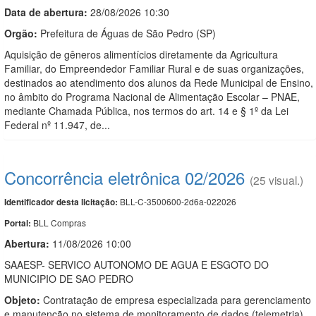
Data de abert
u
ra:
28/08/2026 10:30
Orgão:
Prefeitura de Águas de São Pedro (SP)
Aquisição de gêneros alimentícios diretamente da Agricultura
Familiar, do Empreendedor Familiar Rural e de suas organizações,
destinados ao atendimento dos alunos da Rede Municipal de Ensino,
no âmbito do Programa Nacional de Alimentação Escolar – PNAE,
mediante Chamada Pública, nos termos do art. 14 e § 1º da Lei
Federal nº 11.947, de...
Concorrência eletrônica 02/2026
(25 visual.)
BLL-C-3500600-2d6a-022026
Identificador desta licitação:
BLL Compras
Portal:
Abertura:
11/08/2026 10:00
SAAESP- SERVICO AUTONOMO DE AGUA E ESGOTO DO
MUNICIPIO DE SAO PEDRO
Objeto:
Contratação de empresa especializada para gerenciamento
e manutenção no sistema de monitoramento de dados (telemetria)