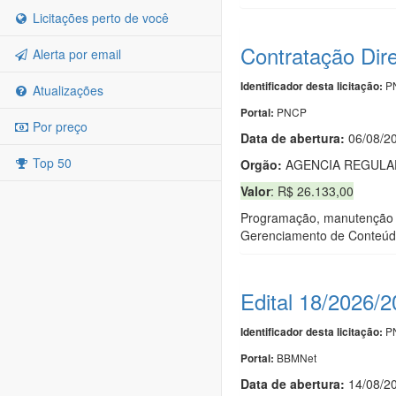
Licitações perto de você
Contratação Dir
Alerta por email
PN
Identificador desta licitação:
Atualizações
PNCP
Portal:
Por preço
Data de abert
u
ra:
06/08/2
Top 50
Orgão:
AGENCIA REGULAD
Valor
: R$ 26.133,00
Programação, manutenção e
Gerenciamento de Conteúdo
Edital 18/2026/
PN
Identificador desta licitação:
BBMNet
Portal:
Data de abert
u
ra:
14/08/2