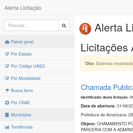
Alerta Licitação
Alerta L
Painel geral
Licitações
Por Estado
Obs:
Estamos mostrando 
Por Código UASG
Por Modalidade
Chamada Public
Busca Itens
AM
Identificador desta licitação:
Por CNAE
Data de abert
u
ra:
31/08/2
Prefeitura de Americana (S
Municípios
Objeto:
CHAMAMENTO PÚBL
Tendências
PARCERIA COM A ADMINI