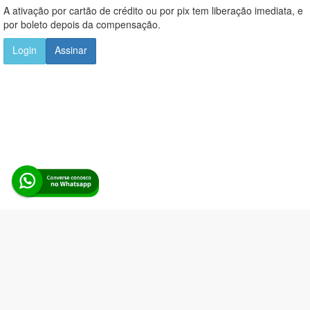
A ativação por cartão de crédito ou por pix tem liberação imediata, e
por boleto depois da compensação.
Login
Assinar
Alerta Licitação |
Política de privacidade
|
Quem somos
|
Para
desenvolvedores
|
API de Licitações
|
Cadastre-se
Rua dos Pinheiros, 136. SL 01. Maringá-PR. Email:
contato@alertalicitacao.com.br
Boina Azul Sistemas Ltda. CNPJ 33.839.112/0001-90 | WhatsApp