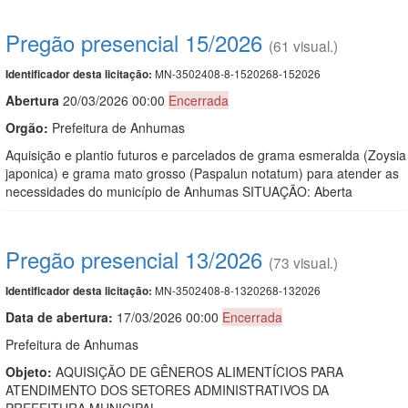
Pregão presencial 15/2026
(61 visual.)
MN-3502408-8-1520268-152026
Identificador desta licitação:
Abert
u
ra
20/03/2026 00:00
Encerrada
Orgão:
Prefeitura de Anhumas
Aquisição e plantio futuros e parcelados de grama esmeralda (Zoysia
japonica) e grama mato grosso (Paspalun notatum) para atender as
necessidades do município de Anhumas SITUAÇÃO: Aberta
Pregão presencial 13/2026
(73 visual.)
MN-3502408-8-1320268-132026
Identificador desta licitação:
Data de abert
u
ra:
17/03/2026 00:00
Encerrada
Prefeitura de Anhumas
Objeto:
AQUISIÇÃO DE GÊNEROS ALIMENTÍCIOS PARA
ATENDIMENTO DOS SETORES ADMINISTRATIVOS DA
PREFEITURA MUNICIPAL-.