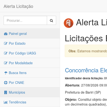
Alerta Licitação
Alerta L
Painel geral
Licitações 
Por Estado
Obs:
Estamos mostrando 
Por Código UASG
Por Modalidade
Concorrência El
Busca Itens
BR
Identificador desta licitação:
Por CNAE
Abertura:
27/08/2026 09:0
Prefeitura de Bariri (SP)
Municípios
Objeto:
Constitui objeto de
Tendências
um decímetros quadrados), 