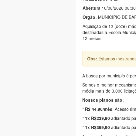
Abert
u
ra
10/08/2026 08:30
Orgão:
MUNICIPIO DE BAR
Aquisição de 12 (doze) máq
destinadas à Escola Munici
12 meses.
Obs:
Estamos mostrando 
A busca por município é per
Somos o melhor mecanismo d
média mais de 3.000 licitaç
Nossos planos são:
*
R$ 44,90/mês
: Acesso ili
*
1x R$239,90
adiantado pa
*
1x R$369,90
adiantado pa