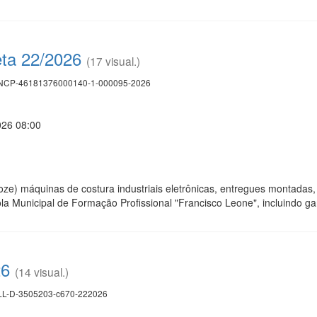
eta 22/2026
(17 visual.)
CP-46181376000140-1-000095-2026
026 08:00
oze) máquinas de costura industriais eletrônicas, entregues montadas
la Municipal de Formação Profissional "Francisco Leone", incluindo g
26
(14 visual.)
L-D-3505203-c670-222026