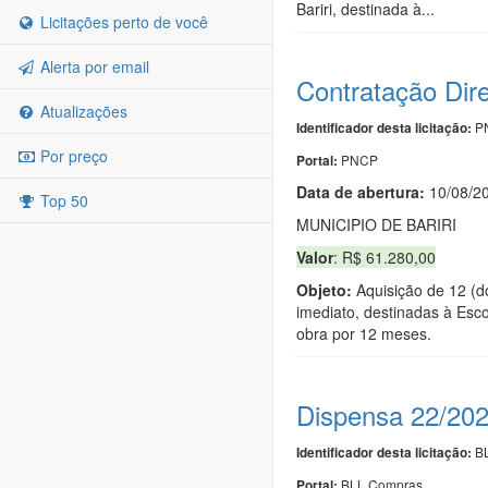
Bariri, destinada à...
Licitações perto de você
Alerta por email
Contratação Dir
Atualizações
PN
Identificador desta licitação:
Por preço
PNCP
Portal:
Data de abert
u
ra:
10/08/2
Top 50
MUNICIPIO DE BARIRI
Valor
: R$ 61.280,00
Objeto:
Aquisição de 12 (d
imediato, destinadas à Esco
obra por 12 meses.
Dispensa 22/20
BL
Identificador desta licitação:
BLL Compras
Portal: