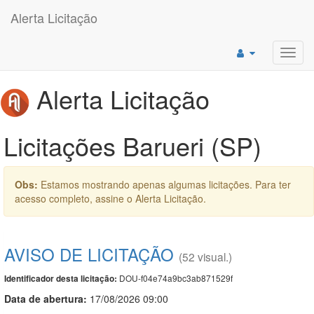
Alerta Licitação
Toggl
navig
Alerta Licitação
Licitações Barueri (SP)
Obs:
Estamos mostrando apenas algumas licitações. Para ter
acesso completo, assine o Alerta Licitação.
AVISO DE LICITAÇÃO
(52 visual.)
DOU-f04e74a9bc3ab871529f
Identificador desta licitação:
Data de abert
u
ra:
17/08/2026 09:00