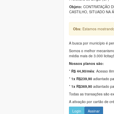
Objeto:
CONTRATAÇÃO DE
CASTILHO, SITUADO NA Á
Obs:
Estamos mostrando 
A busca por município é per
Somos o melhor mecanismo d
média mais de 3.000 licitaç
Nossos planos são:
*
R$ 44,90/mês
: Acesso ili
*
1x R$239,90
adiantado pa
*
1x R$369,90
adiantado pa
Todas as transações são e
A ativação por cartão de cr
Login
Assinar