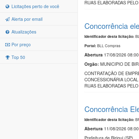
RUAS ELABORADAS PELO 
Licitações perto de você
Alerta por email
Concorrência ele
Atualizações
BL
Identificador desta licitação:
Por preço
BLL Compras
Portal:
Abert
u
ra
17/08/2026 08:00
Top 50
Orgão:
MUNICIPIO DE BIR
CONTRATAÇÃO DE EMPRES
CONCESSIONÁRIA LOCAL 
RUAS ELABORADAS PELO 
Concorrência El
BR
Identificador desta licitação:
Abert
u
ra
11/08/2026 08:00
Prefeitura de Birigui (SP)