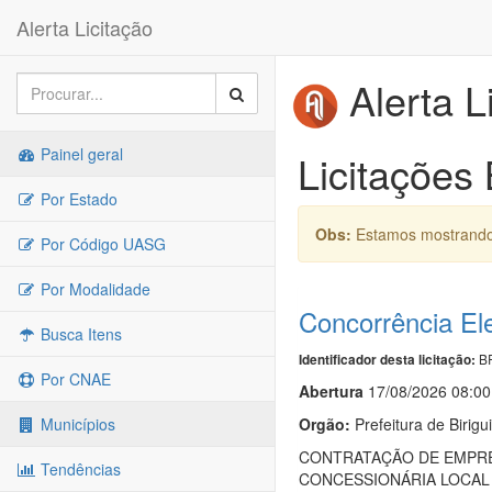
Alerta Licitação
Alerta L
Painel geral
Licitações 
Por Estado
Obs:
Estamos mostrando 
Por Código UASG
Por Modalidade
Concorrência El
Busca Itens
BR
Identificador desta licitação:
Por CNAE
Abert
u
ra
17/08/2026 08:00
Orgão:
Prefeitura de Birigu
Municípios
CONTRATAÇÃO DE EMPRES
Tendências
CONCESSIONÁRIA LOCAL 