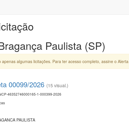
icitação
 Bragança Paulista (SP)
apenas algumas licitações. Para ter acesso completo, assine o Alerta 
eta 00099/2026
(15 visual.)
CP-46352746000165-1-000399-2026
cas
AGANCA PAULISTA