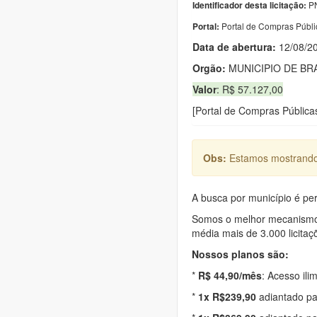
PN
Identificador desta licitação:
Portal de Compras Públi
Portal:
Data de abert
u
ra:
12/08/2
Orgão:
MUNICIPIO DE BR
Valor
: R$ 57.127,00
[Portal de Compras Púb
Obs:
Estamos mostrando 
A busca por município é per
Somos o melhor mecanismo d
média mais de 3.000 licitaç
Nossos planos são:
*
R$ 44,90/mês
: Acesso ili
*
1x R$239,90
adiantado pa