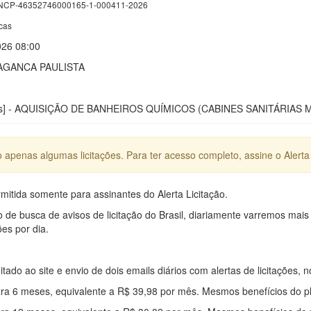
CP-46352746000165-1-000411-2026
cas
026 08:00
AGANCA PAULISTA
licas] - AQUISIÇÃO DE BANHEIROS QUÍMICOS (CABINES SANITÁRI
apenas algumas licitações. Para ter acesso completo, assine o Alerta 
mitida somente para assinantes do Alerta Licitação.
e busca de avisos de licitação do Brasil, diariamente varremos mais
ões por dia.
mitado ao site e envio de dois emails diários com alertas de licitações, n
ra 6 meses, equivalente a R$ 39,98 por mês. Mesmos benefícios do p