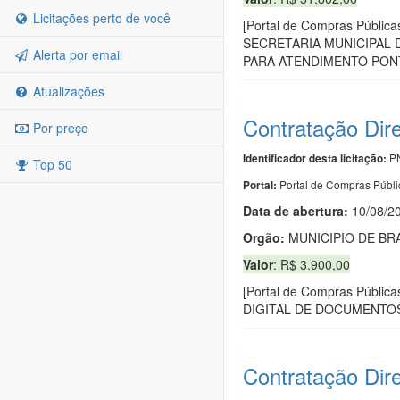
Licitações perto de você
[Portal de Compras Púb
SECRETARIA MUNICIPAL
Alerta por email
PARA ATENDIMENTO PONT
Atualizações
Contratação Dir
Por preço
PN
Identificador desta licitação:
Top 50
Portal de Compras Públi
Portal:
Data de abert
u
ra:
10/08/2
Orgão:
MUNICIPIO DE BR
Valor
: R$ 3.900,00
[Portal de Compras Púb
DIGITAL DE DOCUMENTO
Contratação Dir