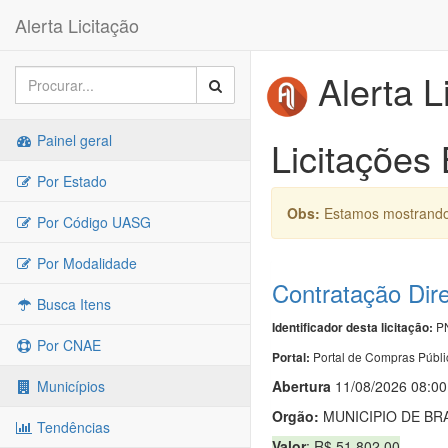
Alerta Licitação
Alerta L
Painel geral
Licitações
Por Estado
Obs:
Estamos mostrando 
Por Código UASG
Por Modalidade
Contratação Dir
Busca Itens
PN
Identificador desta licitação:
Por CNAE
Portal de Compras Públi
Portal:
Abert
u
ra
11/08/2026 08:00
Municípios
Orgão:
MUNICIPIO DE BR
Tendências
Valor
: R$ 51.802,00