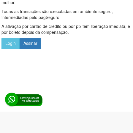
melhor.
Todas as transações são executadas em ambiente seguro,
intermediadas pelo pagSeguro.
A ativação por cartão de crédito ou por pix tem liberação imediata, e
por boleto depois da compensação.
Login
Assinar
Alerta Licitação |
Política de privacidade
|
Quem somos
|
Para
desenvolvedores
|
API de Licitações
|
Cadastre-se