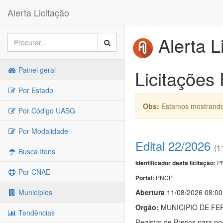
Alerta Licitação
Alerta L
Painel geral
Licitações
Por Estado
Obs:
Estamos mostrando 
Por Código UASG
Por Modalidade
Edital 22/2026
(1
Busca Itens
PN
Identificador desta licitação:
Por CNAE
PNCP
Portal:
Abert
u
ra
11/08/2026 08:00
Municípios
Orgão:
MUNICIPIO DE FE
Tendências
Registro de Preços para p