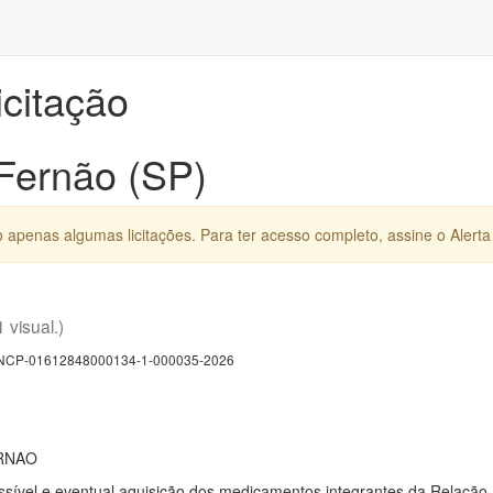
icitação
 Fernão (SP)
apenas algumas licitações. Para ter acesso completo, assine o Alerta 
1 visual.)
CP-01612848000134-1-000035-2026
RNAO
ossível e eventual aquisição dos medicamentos integrantes da Relaç