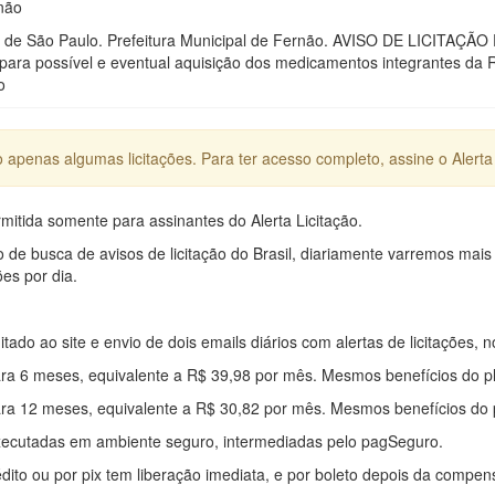
rnão
o de São Paulo. Prefeitura Municipal de Fernão. AVISO DE LICITAÇÃ
 para possível e eventual aquisição dos medicamentos integrantes d
o
apenas algumas licitações. Para ter acesso completo, assine o Alerta 
mitida somente para assinantes do Alerta Licitação.
e busca de avisos de licitação do Brasil, diariamente varremos mais
ões por dia.
mitado ao site e envio de dois emails diários com alertas de licitações, n
ra 6 meses, equivalente a R$ 39,98 por mês. Mesmos benefícios do p
ra 12 meses, equivalente a R$ 30,82 por mês. Mesmos benefícios do 
xecutadas em ambiente seguro, intermediadas pelo pagSeguro.
édito ou por pix tem liberação imediata, e por boleto depois da compe