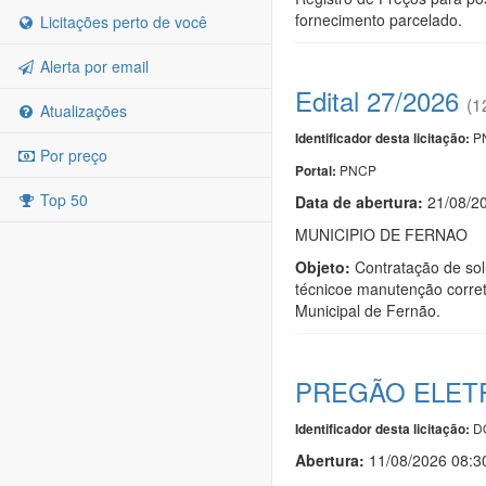
fornecimento parcelado.
Licitações perto de você
Alerta por email
Edital 27/2026
(1
Atualizações
PN
Identificador desta licitação:
Por preço
PNCP
Portal:
Top 50
Data de abert
u
ra:
21/08/2
MUNICIPIO DE FERNAO
Objeto:
Contratação de solu
técnicoe manutenção corret
Municipal de Fernão.
PREGÃO ELETR
DO
Identificador desta licitação:
Abertura:
11/08/2026 08:3