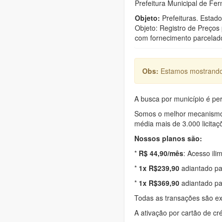
Prefeitura Municipal de Fe
Objeto:
Prefeituras. Estad
Objeto: Registro de Preços
com fornecimento parcelad
Obs:
Estamos mostrando 
A busca por município é per
Somos o melhor mecanismo d
média mais de 3.000 licitaç
Nossos planos são:
*
R$ 44,90/mês
: Acesso ili
*
1x R$239,90
adiantado pa
*
1x R$369,90
adiantado pa
Todas as transações são e
A ativação por cartão de cr