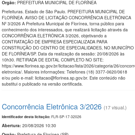
Orgão:
PREFEITURA MUNICIPAL DE FLORÍNEA
Prefeituras. Estado de São Paulo. PREFEITURA MUNICIPAL DE
FLORÍNEA. AVISO DE LICITAÇÃO CONCORRÊNCIA ELETRÔNICA
Nº 3/2026 A Prefeitura Municipal de Florínea, torna público para
conhecimento dos interessados, que realizará licitação através da
CONCORRÊNCIA ELETRÔNICA 3/2026, objetivando a
CONTRATAÇÃO DE EMPRESA ESPECIALIZADA PARA
CONSTRUÇÃO DO CENTRO DE ESPECIALIDADES, NO MUNICÍPIO
DE FLORÍNEA/SP. Data da realização da sessão: 20/08/2026 às
10h30. RETIRADA DE EDITAL COMPLETO NO SITE:
https://www.florinea.sp.gov.br/licitacao/lista/2026/categoria/26/concor
eletronica/. Maiores informações: Telefones (18) 3377-0620/0618
e/ou pelo e-mail: licitacao@florinea.sp.gov.br. Este conteúdo não
substitui o publicado na versão certificada.
Concorrência Eletrônica 3/2026
(17 visual.)
FLR-SP-17-32026
Identificador desta licitação:
Abertura:
20/08/2026 10:30
Orgão:
Prefeitura de Florínea (SP)