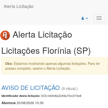
Alerta Licitação
Toggl
navig
Alerta Licitação
Licitações Florínia (SP)
Obs:
Estamos mostrando apenas algumas licitações. Para ter
acesso completo, assine o Alerta Licitação.
AVISO DE LICITAÇÃO
(9 visual.)
DOU-bb9c8a2249a70cc315e8
Identificador desta licitação:
Abert
u
ra
20/08/2026 10:30