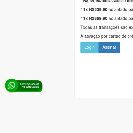
*
R$ 44,90/mês
: Acesso ili
*
1x R$239,90
adiantado pa
*
1x R$369,90
adiantado pa
Todas as transações são e
A ativação por cartão de cr
Login
Assinar
Alerta Licitação |
Pol
Rua d
Boina