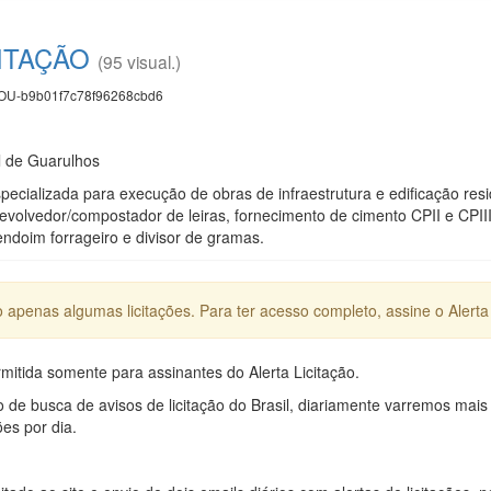
CITAÇÃO
(95 visual.)
U-b9b01f7c78f96268cbd6
l de Guarulhos
cializada para execução de obras de infraestrutura e edificação resid
evolvedor/compostador de leiras, fornecimento de cimento CPII e CPIII
doim forrageiro e divisor de gramas.
apenas algumas licitações. Para ter acesso completo, assine o Alerta 
mitida somente para assinantes do Alerta Licitação.
e busca de avisos de licitação do Brasil, diariamente varremos mais
ões por dia.