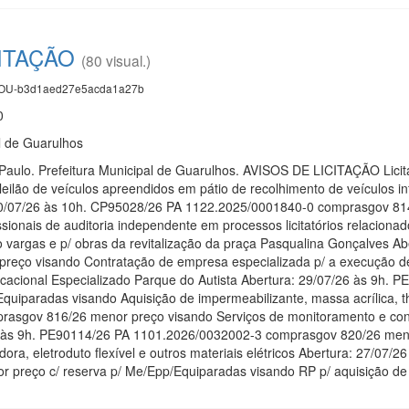
CITAÇÃO
(80 visual.)
U-b3d1aed27e5acda1a27b
0
l de Guarulhos
 Paulo. Prefeitura Municipal de Guarulhos. AVISOS DE LICITAÇÃO Lici
leilão de veículos apreendidos em pátio de recolhimento de veículos in
30/07/26 às 10h. CP95028/26 PA 1122.2025/0001840-0 comprasgov 814
ssionais de auditoria independente em processos licitatórios relacionad
io vargas e p/ obras da revitalização da praça Pasqualina Gonçalves
reço visando Contratação de empresa especializada p/ a execução de
cacional Especializado Parque do Autista Abertura: 29/07/26 às 9h
Equiparadas visando Aquisição de impermeabilizante, massa acrílica, t
sgov 816/26 menor preço visando Serviços de monitoramento e control
 às 9h. PE90114/26 PA 1101.2026/0032002-3 comprasgov 820/26 meno
dora, eletroduto flexível e outros materiais elétricos Abertura: 27/
preço c/ reserva p/ Me/Epp/Equiparadas visando RP p/ aquisição de cl