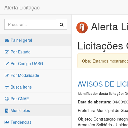
Alerta Licitação
Alerta L
Painel geral
Licitações
Por Estado
Obs:
Estamos mostrando 
Por Código UASG
Por Modalidade
AVISOS DE LI
Busca Itens
DO
Identificador desta licitação:
Por CNAE
Data de abert
u
ra:
04/09/2
Prefeitura Municipal de Gu
Municípios
Objeto:
Contratação integr
Tendências
Armazém Solidário - Unida