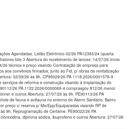
tações Agendadas: Leilão Eletrônico 02/26 PA12383/24 (quarta
fratores lote 3 Abertura do recebimento de lances: 14/07/26 Início
/26 técnica e preço visando Contratação de empresa para
os aos convênios firmados, junto ao Fid, p/ obras da revitalização
 Abertura: 02/09/26 às 9h. CP95029/26 PA 1118.2026/0001578-9
 serviços de reforma e construção visando à implantação do
. PE90112/26 PA 1122.2026/0000069-4 comprasgov 812/26 menor
hinner e outros Abertura: 27/07/26 às 9h. PE90113/26 PA
e de fauna e avifauna no entorno do Aterro Sanitário, Bairro
r preço c/ reserva p/ Me/Epp/Equiparadas visando RP de
07/26 às 9h. Reprogramação de Certame: PE90022/26 PA
orexidina, dipirona sódica, ibuprofeno e outros Abertura: 27/07/26