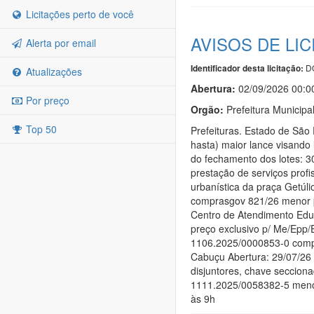
Licitações perto de você
AVISOS DE LI
Alerta por email
DO
Identificador desta licitação:
Atualizações
Abertura:
02/09/2026 00:0
Por preço
Orgão:
Prefeitura Municipa
Top 50
Prefeituras. Estado de São
hasta) maior lance visando 
do fechamento dos lotes: 
prestação de serviços profi
urbanística da praça Getúl
comprasgov 821/26 menor p
Centro de Atendimento Edu
preço exclusivo p/ Me/Epp/
1106.2025/0000853-0 compra
Cabuçu Abertura: 29/07/26
disjuntores, chave secciona
1111.2025/0058382-5 menor 
às 9h