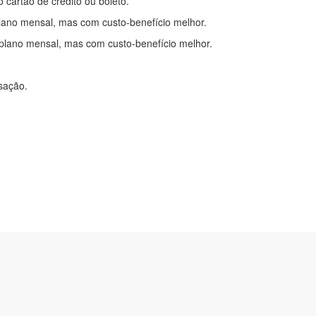
o cartão de crédito ou boleto.
lano mensal, mas com custo-benefício melhor.
plano mensal, mas com custo-benefício melhor.
nsação.
itações
|
Cadastre-se
com.br
2-0450