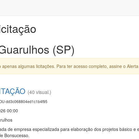
icitação
 Guarulhos (SP)
apenas algumas licitações. Para ter acesso completo, assine o Alerta 
CITAÇÃO
(40 visual.)
U-dd3c068804ed1c1b4f95
026 00:00
arulhos
ada de empresa especializada para elaboração dos projetos básico e 
de Bonsucesso.