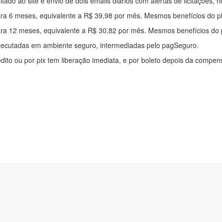
mitado ao site e envio de dois emails diários com alertas de licitações, n
ra 6 meses, equivalente a R$ 39,98 por mês. Mesmos benefícios do p
ra 12 meses, equivalente a R$ 30,82 por mês. Mesmos benefícios do 
xecutadas em ambiente seguro, intermediadas pelo pagSeguro.
édito ou por pix tem liberação imediata, e por boleto depois da compe
ítica de privacidade
|
Quem somos
|
Para desenvolvedores
|
API de Lic
os Pinheiros, 136. SL 01. Maringá-PR. Email: contato@alertalicitacao.
 Azul Sistemas Ltda. CNPJ 33.839.112/0001-90 | WhatsApp (44) 9883