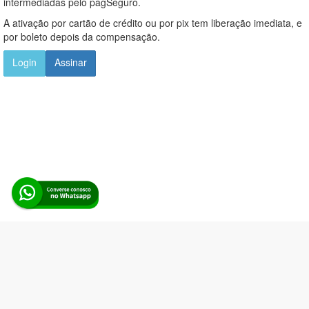
intermediadas pelo pagSeguro.
A ativação por cartão de crédito ou por pix tem liberação imediata, e
por boleto depois da compensação.
Login
Assinar
Alerta Licitação |
Política de privacidade
|
Quem somos
|
Para
desenvolvedores
|
API de Licitações
|
Cadastre-se
Rua dos Pinheiros, 136. SL 01. Maringá-PR. Email:
contato@alertalicitacao.com.br
Boina Azul Sistemas Ltda. CNPJ 33.839.112/0001-90 | WhatsApp