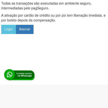
Todas as transações são executadas em ambiente seguro,
intermediadas pelo pagSeguro.
A ativação por cartão de crédito ou por pix tem liberação imediata, e
por boleto depois da compensação.
Login
Assinar
Alerta Licitação |
Política de privacidade
|
Quem somos
|
Para
desenvolvedores
|
API de Licitações
|
Cadastre-se
Rua dos Pinheiros, 136. SL 01. Maringá-PR. Email:
contato@alertalicitacao.com.br