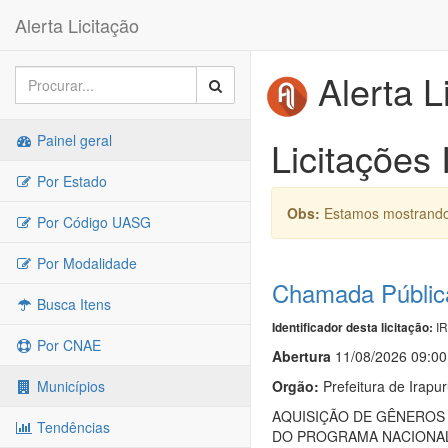
Alerta Licitação
Alerta L
Painel geral
Licitações 
Por Estado
Obs:
Estamos mostrando 
Por Código UASG
Por Modalidade
Chamada Públic
Busca Itens
IR
Identificador desta licitação:
Por CNAE
Abert
u
ra
11/08/2026 09:00
Orgão:
Prefeitura de Irapu
Municípios
AQUISIÇÃO DE GÊNEROS 
Tendências
DO PROGRAMA NACIONAL 