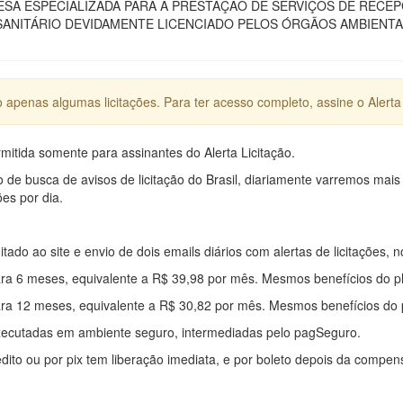
SA ESPECIALIZADA PARA A PRESTAÇÃO DE SERVIÇOS DE RECEP
ANITÁRIO DEVIDAMENTE LICENCIADO PELOS ÓRGÃOS AMBIENTAI
apenas algumas licitações. Para ter acesso completo, assine o Alerta 
mitida somente para assinantes do Alerta Licitação.
e busca de avisos de licitação do Brasil, diariamente varremos mais
ões por dia.
mitado ao site e envio de dois emails diários com alertas de licitações, n
ra 6 meses, equivalente a R$ 39,98 por mês. Mesmos benefícios do p
ra 12 meses, equivalente a R$ 30,82 por mês. Mesmos benefícios do 
xecutadas em ambiente seguro, intermediadas pelo pagSeguro.
édito ou por pix tem liberação imediata, e por boleto depois da compe