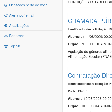
CONDIÇÕES ESTABELECI
Licitações perto de você
Alerta por email
CHAMADA PÚBLI
Atualizações
DO
Identificador desta licitação:
Por preço
Abertura:
11/08/2026 00:0
Orgão:
PREFEITURA MUNI
Top 50
Aquisição de gêneros alimen
Alimentação Escolar (PNAE)
Contratação Dir
PN
Identificador desta licitação:
PNCP
Portal:
Abert
u
ra
10/08/2026 09:00
Orgão:
DIRETORIA ADMIN