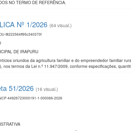
DOS NO TERMO DE REFERÊNCIA.
CA Nº 1/2026
(64 visual.)
U-f8222564ff95c340370f
0
CIPAL DE IRAPURU
tícios oriundos da agricultura familiar e do empreendedor familiar ru
, nos termos da Lei n.º 11.947/2009, conforme especificações, quanti
eta 51/2026
(16 visual.)
CP-44926723000191-1-000066-2026
ISTRATIVA