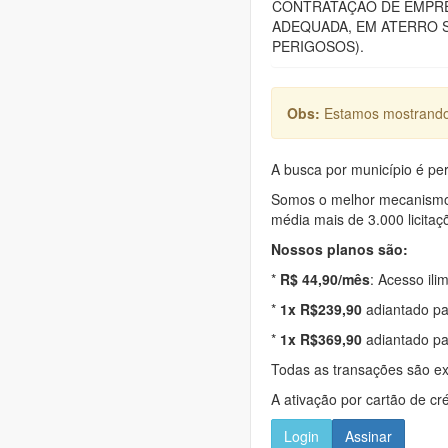
CONTRATAÇÃO DE EMPRE
ADEQUADA, EM ATERRO S
PERIGOSOS).
Obs:
Estamos mostrando 
A busca por município é per
Somos o melhor mecanismo d
média mais de 3.000 licitaç
Nossos planos são:
*
R$ 44,90/mês
: Acesso ili
*
1x R$239,90
adiantado pa
*
1x R$369,90
adiantado pa
Todas as transações são e
A ativação por cartão de cr
Login
Assinar