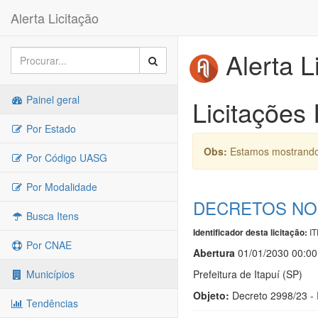
Alerta Licitação
Alerta L
Painel geral
Licitações 
Por Estado
Obs:
Estamos mostrando 
Por Código UASG
Por Modalidade
DECRETOS NO E
Busca Itens
IT
Identificador desta licitação:
Por CNAE
Abert
u
ra
01/01/2030 00:00
Prefeitura de Itapuí (SP)
Municípios
Objeto:
Decreto 2998/23 -
Tendências