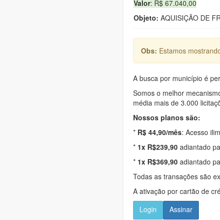
Valor
: R$ 67.040,00
Objeto:
AQUISIÇÃO DE F
Obs:
Estamos mostrando 
A busca por município é per
Somos o melhor mecanismo d
média mais de 3.000 licitaç
Nossos planos são:
*
R$ 44,90/mês
: Acesso ili
*
1x R$239,90
adiantado pa
*
1x R$369,90
adiantado pa
Todas as transações são e
A ativação por cartão de cr
Login
Assinar