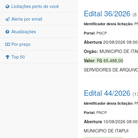
Licitações perto de você
Edital 36/2026
(8
Alerta por email
PN
Identificador desta licitação:
Atualizações
PNCP
Portal:
Abert
u
ra
20/08/2026 08:00
Por preço
Orgão:
MUNICIPIO DE ITA
Top 50
Valor
: R$ 65.488,00
SERVIDORES DE ARQUIVO
Edital 44/2026
(1
PN
Identificador desta licitação:
PNCP
Portal:
Abert
u
ra
10/08/2026 08:00
MUNICIPIO DE ITAPUI