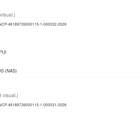
 visual.)
CP-46189726000115-1-000032-2026
PUI
S (NAS)
3 visual.)
CP-46189726000115-1-000031-2026