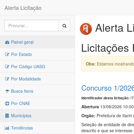
Alerta Licitação
Alerta L
Painel geral
Licitações I
Por Estado
Obs:
Estamos mostrando 
Por Código UASG
Por Modalidade
Concurso 1/202
Busca Itens
IT
Identificador desta licitação:
Por CNAE
Abert
u
ra
13/08/2026 10:00
Orgão:
Prefeitura de Itariri
Municípios
Seleção de entidade de dire
Tendências
descrito e que se interesse