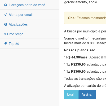
gerenciamento, apoio...
Licitações perto de você
Alerta por email
Obs:
Estamos mostrando 
Atualizações
A busca por município é per
Por preço
Somos o melhor mecanismo d
média mais de 3.000 licitaç
Top 50
Nossos planos são:
*
R$ 44,90/mês
: Acesso ili
*
1x R$239,90
adiantado pa
*
1x R$369,90
adiantado pa
Todas as transações são e
A ativação por cartão de cr
Login
Assinar