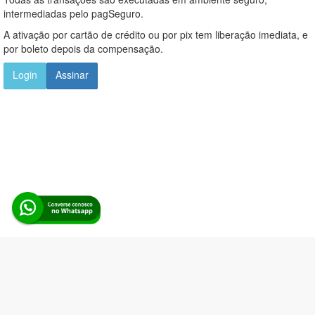
intermediadas pelo pagSeguro.
A ativação por cartão de crédito ou por pix tem liberação imediata, e
por boleto depois da compensação.
Login
Assinar
Alerta Licitação |
Política de privacidade
|
Quem somos
|
Para
desenvolvedores
|
API de Licitações
|
Cadastre-se
Rua dos Pinheiros, 136. SL 01. Maringá-PR. Email:
contato@alertalicitacao.com.br