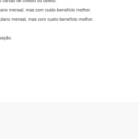
o cartão de crédito ou boleto.
lano mensal, mas com custo-benefício melhor.
plano mensal, mas com custo-benefício melhor.
nsação.
itações
|
Cadastre-se
com.br
2-0450