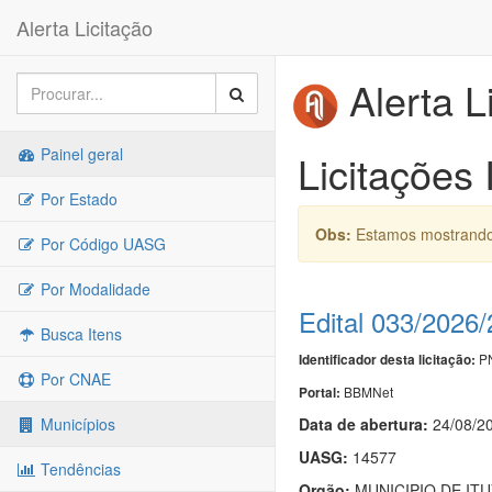
Alerta Licitação
Alerta L
Painel geral
Licitações 
Por Estado
Obs:
Estamos mostrando 
Por Código UASG
Por Modalidade
Edital 033/2026
Busca Itens
PN
Identificador desta licitação:
Por CNAE
BBMNet
Portal:
Data de abert
u
ra:
24/08/2
Municípios
UASG:
14577
Tendências
Orgão:
MUNICIPIO DE IT