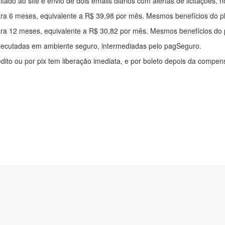
mitado ao site e envio de dois emails diários com alertas de licitações, n
ra 6 meses, equivalente a R$ 39,98 por mês. Mesmos benefícios do p
ra 12 meses, equivalente a R$ 30,82 por mês. Mesmos benefícios do 
xecutadas em ambiente seguro, intermediadas pelo pagSeguro.
édito ou por pix tem liberação imediata, e por boleto depois da compe
ítica de privacidade
|
Quem somos
|
Para desenvolvedores
|
API de Lic
os Pinheiros, 136. SL 01. Maringá-PR. Email: contato@alertalicitacao.
 Azul Sistemas Ltda. CNPJ 33.839.112/0001-90 | WhatsApp (44) 9883