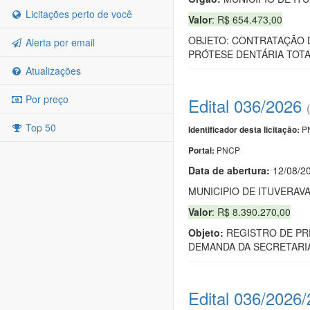
Licitações perto de você
Valor
: R$ 654.473,00
OBJETO: CONTRATAÇÃO D
Alerta por email
PRÓTESE DENTÁRIA TOTA
Atualizações
Por preço
Edital 036/2026
Top 50
PN
Identificador desta licitação:
PNCP
Portal:
Data de abert
u
ra:
12/08/2
MUNICIPIO DE ITUVERAV
Valor
: R$ 8.390.270,00
Objeto:
REGISTRO DE PRE
DEMANDA DA SECRETARIA
Edital 036/2026