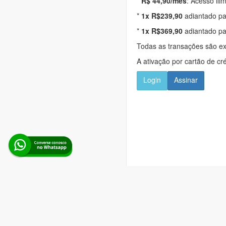
*
R$ 44,90/mês
: Acesso ili
*
1x R$239,90
adiantado pa
*
1x R$369,90
adiantado pa
Todas as transações são e
A ativação por cartão de cr
Login
Assinar
Alerta Licitação |
Pol
Rua d
Boina