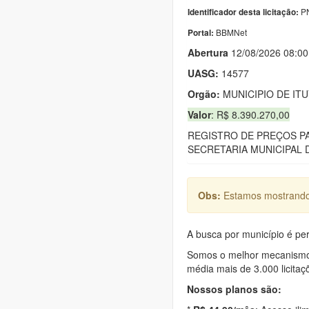
PN
Identificador desta licitação:
BBMNet
Portal:
Abert
u
ra
12/08/2026 08:00
UASG:
14577
Orgão:
MUNICIPIO DE IT
Valor
: R$ 8.390.270,00
REGISTRO DE PREÇOS PA
SECRETARIA MUNICIPAL 
Obs:
Estamos mostrando 
A busca por município é per
Somos o melhor mecanismo d
média mais de 3.000 licitaç
Nossos planos são: