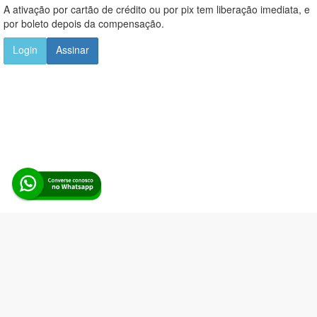
A ativação por cartão de crédito ou por pix tem liberação imediata, e
por boleto depois da compensação.
Login
Assinar
Alerta Licitação |
Política de privacidade
|
Quem somos
|
Para
desenvolvedores
|
API de Licitações
|
Cadastre-se
Rua dos Pinheiros, 136. SL 01. Maringá-PR. Email:
contato@alertalicitacao.com.br
Boina Azul Sistemas Ltda. CNPJ 33.839.112/0001-90 | WhatsApp
(44) 98832-0450