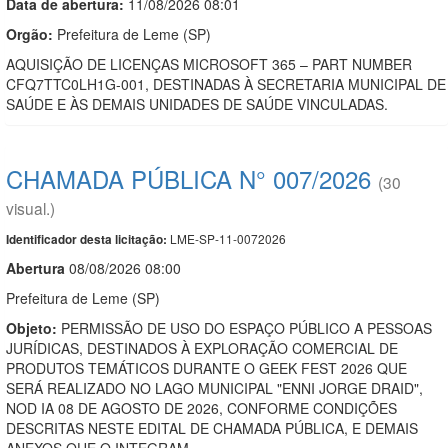
Data de abert
u
ra:
11/08/2026 08:01
Orgão:
Prefeitura de Leme (SP)
AQUISIÇÃO DE LICENÇAS MICROSOFT 365 – PART NUMBER
CFQ7TTC0LH1G-001, DESTINADAS À SECRETARIA MUNICIPAL DE
SAÚDE E ÀS DEMAIS UNIDADES DE SAÚDE VINCULADAS.
CHAMADA PÚBLICA N° 007/2026
(30
visual.)
LME-SP-11-0072026
Identificador desta licitação:
Abert
u
ra
08/08/2026 08:00
Prefeitura de Leme (SP)
Objeto:
PERMISSÃO DE USO DO ESPAÇO PÚBLICO A PESSOAS
JURÍDICAS, DESTINADOS À EXPLORAÇÃO COMERCIAL DE
PRODUTOS TEMÁTICOS DURANTE O GEEK FEST 2026 QUE
SERÁ REALIZADO NO LAGO MUNICIPAL "ENNI JORGE DRAID",
NOD IA 08 DE AGOSTO DE 2026, CONFORME CONDIÇÕES
DESCRITAS NESTE EDITAL DE CHAMADA PÚBLICA, E DEMAIS
ANEXOS QUE O INTEGRAM