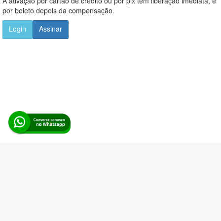
A ativação por cartão de crédito ou por pix tem liberação imediata, e
por boleto depois da compensação.
Login
Assinar
Alerta Licitação |
Política de privacidade
|
Quem somos
|
Para
desenvolvedores
|
API de Licitações
|
Cadastre-se
Rua dos Pinheiros, 136. SL 01. Maringá-PR. Email:
contato@alertalicitacao.com.br
Boina Azul Sistemas Ltda. CNPJ 33.839.112/0001-90 | WhatsApp
(44) 98832-0450