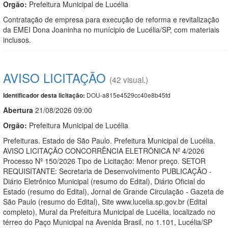
Orgão:
Prefeitura Municipal de Lucélia
Contratação de empresa para execução de reforma e revitalização
da EMEI Dona Joaninha no munícipio de Lucélia/SP, com materiais
inclusos.
AVISO LICITAÇÃO
(42 visual.)
DOU-a815e4529cc40e8b45fd
Identificador desta licitação:
Abert
u
ra
21/08/2026 09:00
Orgão:
Prefeitura Municipal de Lucélia
Prefeituras. Estado de São Paulo. Prefeitura Municipal de Lucélia.
AVISO LICITAÇÃO CONCORRÊNCIA ELETRÔNICA Nº 4/2026
Processo Nº 150/2026 Tipo de Licitação: Menor preço. SETOR
REQUISITANTE: Secretaria de Desenvolvimento PUBLICAÇÃO -
Diário Eletrônico Municipal (resumo do Edital), Diário Oficial do
Estado (resumo do Edital), Jornal de Grande Circulação - Gazeta de
São Paulo (resumo do Edital), Site www.lucelia.sp.gov.br (Edital
completo), Mural da Prefeitura Municipal de Lucélia, localizado no
térreo do Paço Municipal na Avenida Brasil, no 1.101, Lucélia/SP