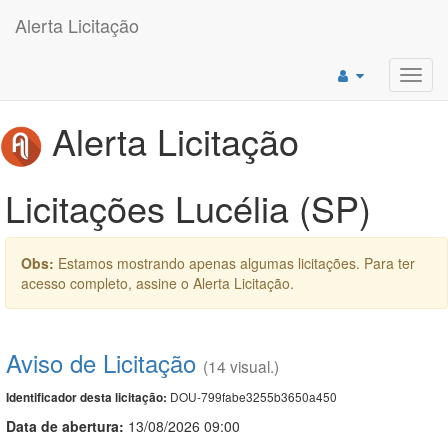
Alerta Licitação
Toggl
navig
Alerta Licitação
Licitações Lucélia (SP)
Obs:
Estamos mostrando apenas algumas licitações. Para ter
acesso completo, assine o Alerta Licitação.
Aviso de Licitação
(14 visual.)
DOU-799fabe3255b3650a450
Identificador desta licitação:
Data de abert
u
ra:
13/08/2026 09:00