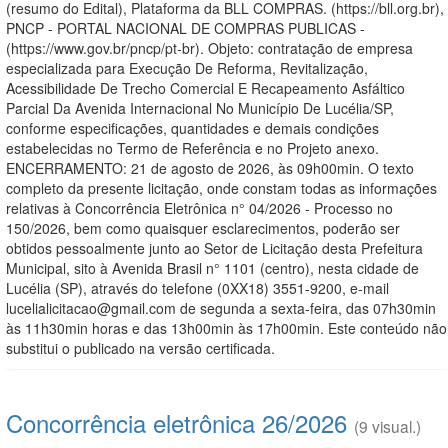
(resumo do Edital), Plataforma da BLL COMPRAS. (https://bll.org.br),
PNCP - PORTAL NACIONAL DE COMPRAS PUBLICAS -
(https://www.gov.br/pncp/pt-br). Objeto: contratação de empresa
especializada para Execução De Reforma, Revitalização,
Acessibilidade De Trecho Comercial E Recapeamento Asfáltico
Parcial Da Avenida Internacional No Município De Lucélia/SP,
conforme especificações, quantidades e demais condições
estabelecidas no Termo de Referência e no Projeto anexo.
ENCERRAMENTO: 21 de agosto de 2026, às 09h00min. O texto
completo da presente licitação, onde constam todas as informações
relativas à Concorrência Eletrônica n° 04/2026 - Processo no
150/2026, bem como quaisquer esclarecimentos, poderão ser
obtidos pessoalmente junto ao Setor de Licitação desta Prefeitura
Municipal, sito à Avenida Brasil n° 1101 (centro), nesta cidade de
Lucélia (SP), através do telefone (0XX18) 3551-9200, e-mail
lucelialicitacao@gmail.com de segunda a sexta-feira, das 07h30min
às 11h30min horas e das 13h00min às 17h00min. Este conteúdo não
substitui o publicado na versão certificada.
Concorrência eletrônica 26/2026
(9 visual.)