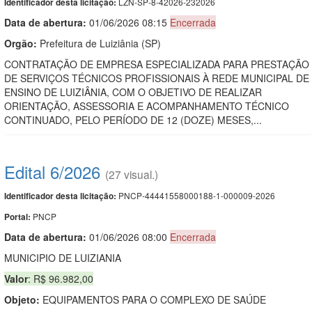
LZN-SP-8-42026-232026
Identificador desta licitação:
Data de abert
u
ra:
01/06/2026 08:15
Encerrada
Orgão:
Prefeitura de Luiziânia (SP)
CONTRATAÇÃO DE EMPRESA ESPECIALIZADA PARA PRESTAÇÃO
DE SERVIÇOS TÉCNICOS PROFISSIONAIS À REDE MUNICIPAL DE
ENSINO DE LUIZIÂNIA, COM O OBJETIVO DE REALIZAR
ORIENTAÇÃO, ASSESSORIA E ACOMPANHAMENTO TÉCNICO
CONTINUADO, PELO PERÍODO DE 12 (DOZE) MESES,...
Edital 6/2026
(27 visual.)
PNCP-44441558000188-1-000009-2026
Identificador desta licitação:
PNCP
Portal:
Data de abert
u
ra:
01/06/2026 08:00
Encerrada
MUNICIPIO DE LUIZIANIA
Valor
: R$ 96.982,00
Objeto:
EQUIPAMENTOS PARA O COMPLEXO DE SAÚDE